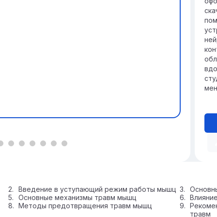
офо
ска
пом
уст
ней
кон
обл
вдо
сту
мен
Введение в уступающий режим работы мышц
Основн
Основные механизмы травм мышц
Влияни
Методы предотвращения травм мышц
Рекоме
травм