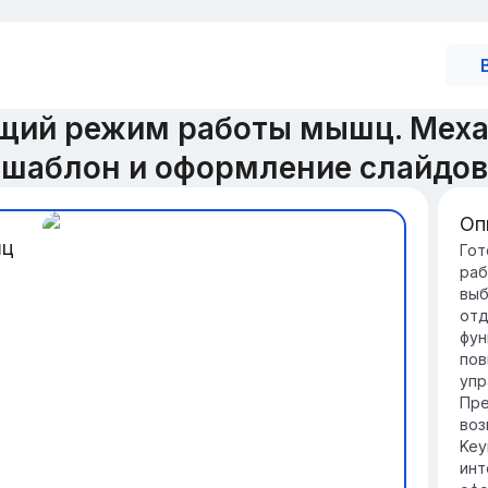
ющий режим работы мышц. Мех
шаблон и оформление слайдов
Оп
шц
Вв
Гот
раб
ра
выб
Ус
отд
се
фун
уд
пов
сп
упр
Эт
Пре
тр
воз
вы
Key
ус
инт