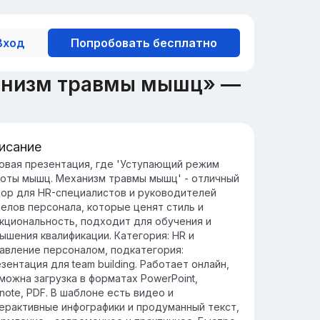
Вход
Попробовать бесплатно
анизм травмы мышц» —
исание
едение в уступающий режим
овая презентация, где 'Уступающий режим
оты мышц. Механизм травмы мышц' - отличный
боты мышц
ор для HR-специалистов и руководителей
тупающий режим работы мышц включает в
елов персонала, которые ценят стиль и
бя контроль над движением при
кциональность, подходит для обучения и
линении мышечных волокон, что
ышения квалификации. Категория: HR и
особствует развитию силы и координации.
авление персоналом, подкатегория:
от режим часто используется в
зентация для team building. Работает онлайн,
енировках для улучшения мышечной
можна загрузка в форматах PowerPoint,
носливости и предотвращения травм,
note, PDF. В шаблоне есть видео и
иливая эффективность упражнений.
ерактивные инфографики и продуманный текст,