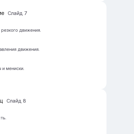
ме
Слайд
7
и резкого движения.
авления движения.
 и мениски.
ц
Слайд
8
ть.