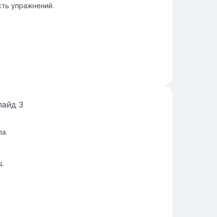
ть упражнений.
лайд
3
а.
.