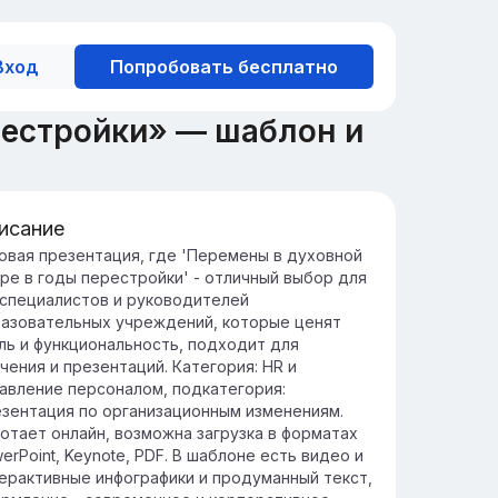
Вход
Попробовать бесплатно
рестройки» — шаблон и
исание
едение: значение духовной сферы
овая презентация, где 'Перемены в духовной
ре в годы перестройки' - отличный выбор для
ховная сфера играет ключевую роль в
специалистов и руководителей
рмировании ценностей и норм,
азовательных учреждений, которые ценят
ределяющих моральное и этическое
ль и функциональность, подходит для
ведение в обществе.
чения и презентаций. Категория: HR и
а способствует укреплению культурной
авление персоналом, подкатегория:
ентичности и обеспечивает платформу
зентация по организационным изменениям.
я самовыражения и личностного роста.
отает онлайн, возможна загрузка в форматах
erPoint, Keynote, PDF. В шаблоне есть видео и
ерактивные инфографики и продуманный текст,