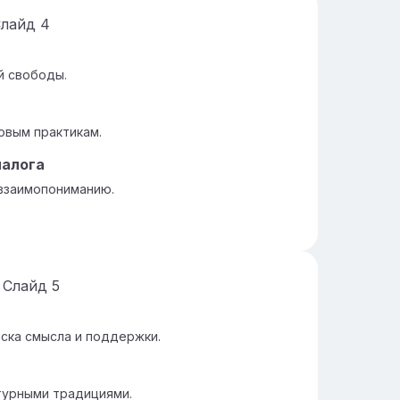
Слайд
4
й свободы.
овым практикам.
иалога
взаимопониманию.
Слайд
5
ска смысла и поддержки.
турными традициями.