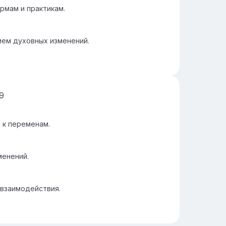
рмам и практикам.
ием духовных изменений.
9
 к переменам.
менений.
 взаимодействия.