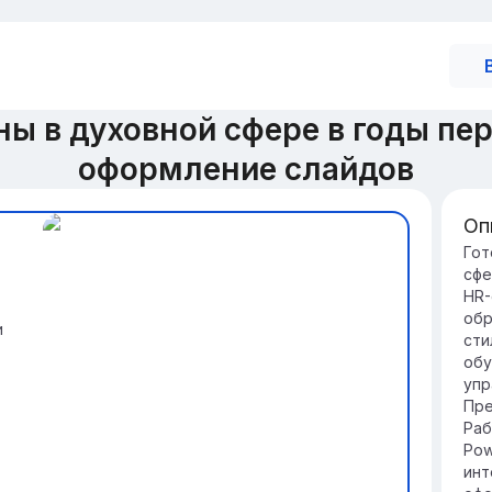
ы в духовной сфере в годы пе
оформление слайдов
Оп
Вв
Гот
сфе
Ду
HR-
фо
обр
оп
и
сти
по
обу
Он
упр
ид
Пре
дл
Раб
Pow
инт