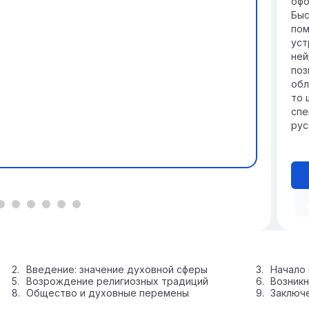
офо
Быс
пом
уст
ней
поз
обл
то 
спе
рус
Введение: значение духовной сферы
Начало
Возрождение религиозных традиций
Возникн
Общество и духовные перемены
Заключе