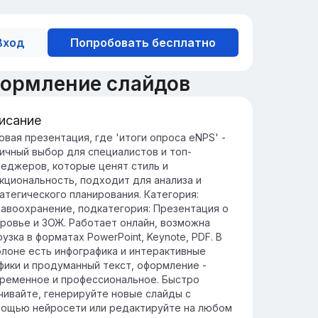
Вход
Попробовать бесплатно
формление слайдов
исание
едение: Цели и методология
овая презентация, где 'итоги опроса eNPS' -
ичный выбор для специалистов и топ-
NPS
еджеров, которые ценят стиль и
ль опроса eNPS - измерить уровень
кциональность, подходит для анализа и
льности сотрудников к компании, что
атегического планирования. Категория:
могает выявить сильные и слабые
авоохранение, подкатегория: Презентация о
ороны в управлении персоналом.
ровье и ЗОЖ. Работает онлайн, возможна
тодология eNPS основана на задаче
рузка в форматах PowerPoint, Keynote, PDF. В
ного простого вопроса сотрудникам,
лоне есть инфографика и интерактивные
торый позволяет быстро понять их
фики и продуманный текст, оформление -
товность рекомендовать компанию
ременное и профессиональное. Быстро
угим.
чивайте, генерируйте новые слайды с
ощью нейросети или редактируйте на любом