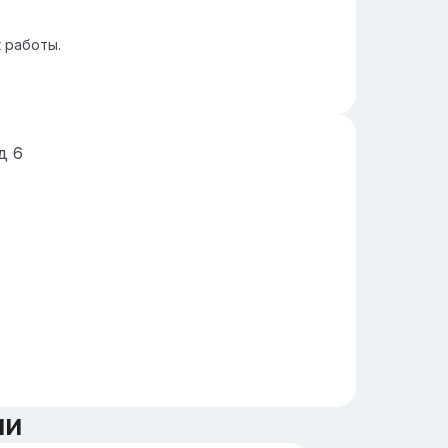
 работы.
йд
6
ии