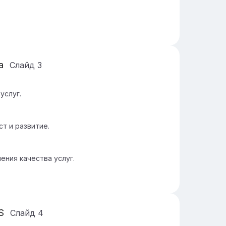
а
Слайд
3
услуг.
т и развитие.
ения качества услуг.
S
Слайд
4