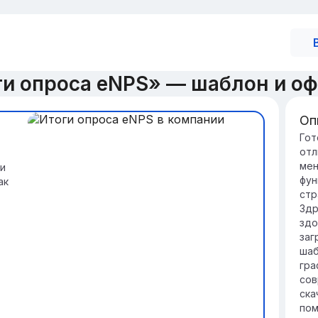
ги опроса eNPS» — шаблон и о
Оп
Вв
Гот
отл
e
мен
и
Це
фун
ак
лоя
стр
по
Здр
ст
здо
Ме
заг
од
шаб
ко
гра
го
сов
др
ска
пом