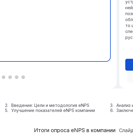
уст
ней
поз
обл
то 
спе
рус
Введение: Цели и методология eNPS
Анализ 
Улучшение показателей eNPS компании
Заключе
Итоги опроса eNPS в компании
Слай