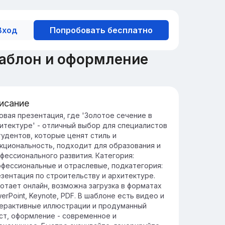
Вход
Попробовать бесплатно
шаблон и оформление
исание
лотое сечение в архитектуре
овая презентация, где 'Золотое сечение в
итектуре' - отличный выбор для специалистов
лотое сечение — это пропорция, которая
тудентов, которые ценят стиль и
сто встречается в архитектуре для
кциональность, подходит для образования и
здания визуально гармоничных и
фессионального развития. Категория:
тетически приятных структур.
фессиональные и отраслевые, подкатегория:
гие известные здания, такие как
зентация по строительству и архитектуре.
рфенон в Греции и Собор Святого Петра в
отает онлайн, возможна загрузка в форматах
тикане, включают элементы золотого
erPoint, Keynote, PDF. В шаблоне есть видео и
ения в своих дизайнах.
ерактивные иллюстрации и продуманный
ст, оформление - современное и