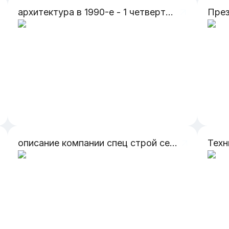
архитектура в 1990-е - 1 четверти 21 века
описание компании спец строй сервис подбробно