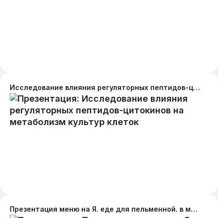
Исследование влияния регуляторных пептидов-цитокинов на метаболизм культур клеток
Презентация меню на Я. еде для пельменной. в меню пельмени, супы, пирожки