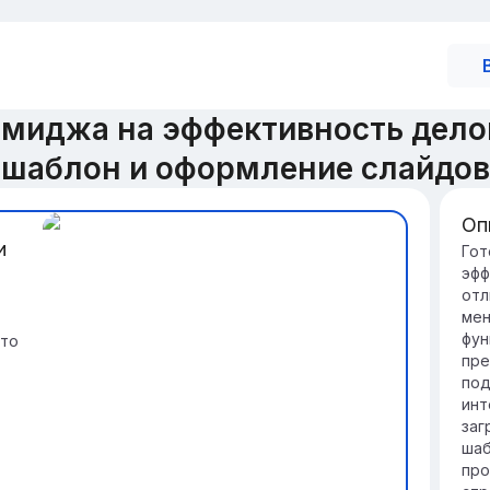
имиджа на эффективность дело
шаблон и оформление слайдов
Оп
и
Ва
Гот
эфф
Им
отл
бр
мен
на
фун
это
ко
пре
Фо
под
тр
инт
уп
заг
ко
шаб
про