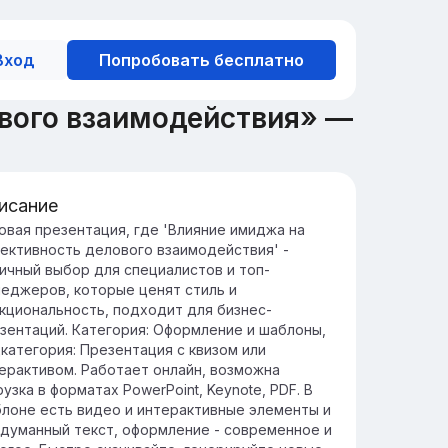
Вход
Попробовать бесплатно
вого взаимодействия» —
исание
жность имиджа в бизнесе
овая презентация, где 'Влияние имиджа на
ективность делового взаимодействия' -
идж компании влияет на восприятие
ичный выбор для специалистов и топ-
енда клиентами и партнёрами, что
еджеров, которые ценят стиль и
прямую отражается на её успехе и
кциональность, подходит для бизнес-
нкурентоспособности.
зентаций. Категория: Оформление и шаблоны,
рмирование положительного имиджа
категория: Презентация с квизом или
ебует комплексного подхода, включая
ерактивом. Работает онлайн, возможна
равление репутацией, качеством услуг и
рузка в форматах PowerPoint, Keynote, PDF. В
ммуникациями.
лоне есть видео и интерактивные элементы и
думанный текст, оформление - современное и