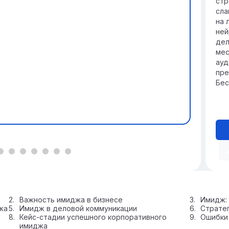
стр
сла
на 
ней
дел
мес
ауд
пре
Бес
Важность имиджа в бизнесе
Имидж:
жа
Имидж в деловой коммуникации
Страте
Кейс-стадии успешного корпоративного
Ошибки 
имиджа