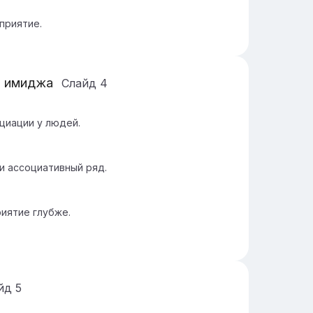
приятие.
я имиджа
Слайд
4
циации у людей.
и ассоциативный ряд.
риятие глубже.
йд
5