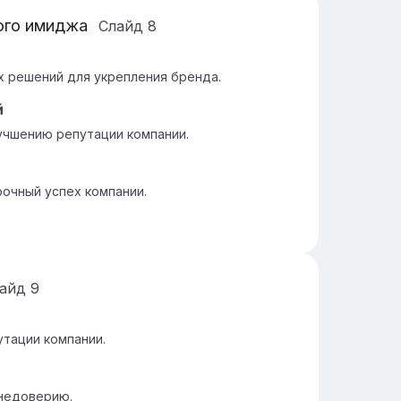
ого имиджа
Слайд
8
х решений для укрепления бренда.
й
учшению репутации компании.
рочный успех компании.
лайд
9
тации компании.
 недоверию.