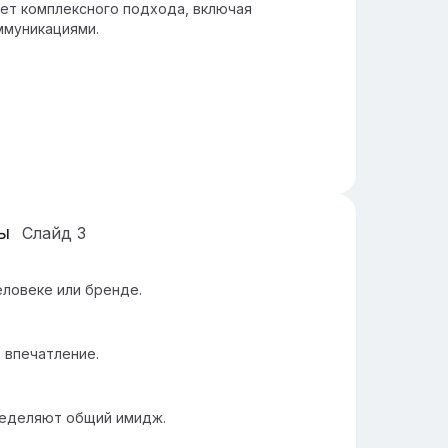
т комплексного подхода, включая
ммуникациями.
ы
Слайд
3
еловеке или бренде.
 впечатление.
еделяют общий имидж.