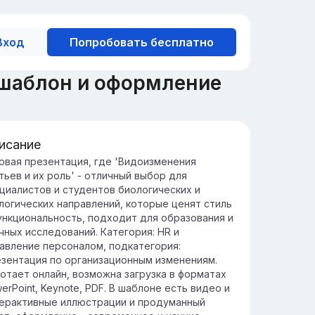
Вход
Попробовать бесплатно
 шаблон и оформление
исание
ачение листьев в жизни растений
овая презентация, где 'Видоизменения
тьев и их роль' - отличный выбор для
стья являются основными органами
циалистов и студентов биологических и
тосинтеза, обеспечивая растения
логических направлений, которые ценят стиль
обходимой энергией и кислородом.
ункциональность, подходит для образования и
и играют ключевую роль в транспирации,
чных исследований. Категория: HR и
особствуя водному обмену и
авление персоналом, подкатегория:
ддержанию температуры растения.
зентация по организационным изменениям.
отает онлайн, возможна загрузка в форматах
erPoint, Keynote, PDF. В шаблоне есть видео и
ерактивные иллюстрации и продуманный