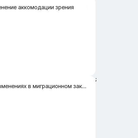
нение аккомодации зрения
;
об изменениях в миграционном законодательстве, касающихся режима высылки и реестра контролируемых лиц