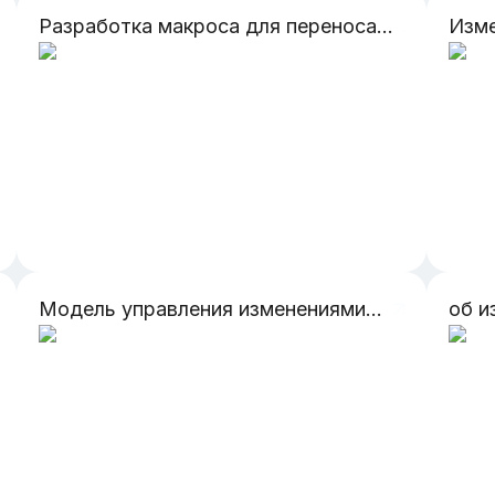
Разработка макроса для переноса данных из таблицы в Excel в word документ приказа, меняя нужные данные
Изме
Модель управления изменениями Джона Фишера