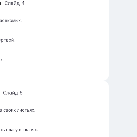
й
Слайд
4
асекомых.
ертвой.
х.
Слайд
5
 своих листьях.
ь влагу в тканях.