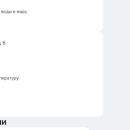
 воды в жару.
д
6
пературу.
ии