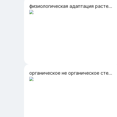
физиологическая адаптация растений к стрессам на различных уровнях организации
органическое не органическое стекло, металлы, возможности их применения в машиностроении