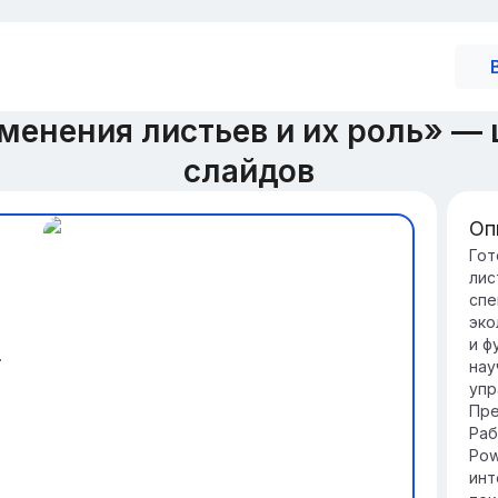
менения листьев и их роль» —
слайдов
Оп
Зн
Гот
лис
Ли
спе
фо
эко
не
и ф
Он
.
нау
сп
упр
по
Пре
Раб
Pow
инт