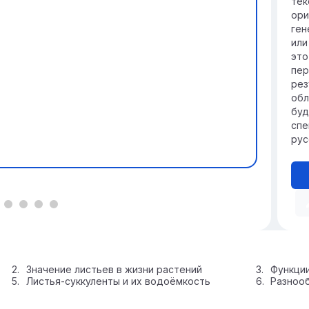
тек
ори
ген
или
это
пер
рез
обл
буд
спе
рус
Значение листьев в жизни растений
Функци
Листья-суккуленты и их водоёмкость
Разнооб