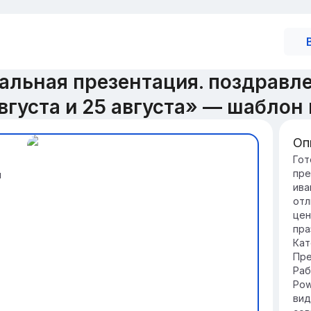
альная презентация. поздравл
августа и 25 августа» — шабло
Оп
Вв
Гот
пре
я
Це
ива
пр
отл
Пе
цен
На
пра
ва
Кат
Ив
Пре
де
Раб
Pow
вид