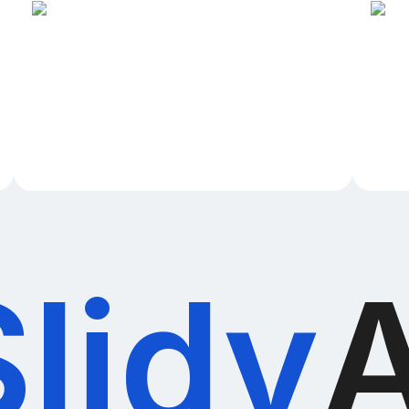
Slidy
A