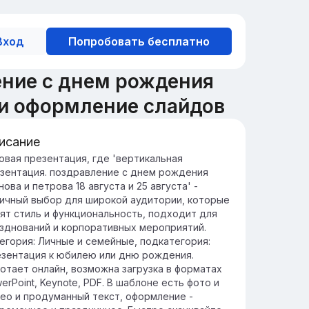
Вход
Попробовать бесплатно
ение с днем рождения
н и оформление слайдов
исание
едение: Поздравление коллег
овая презентация, где 'вертикальная
зентация. поздравление с днем рождения
ль нашего мероприятия — выразить
нова и петрова 18 августа и 25 августа' -
изнательность и поздравить Иванова и
ичный выбор для широкой аудитории, которые
трова за их выдающиеся достижения.
ят стиль и функциональность, подходит для
ша команда собралась, чтобы отметить
зднований и корпоративных мероприятий.
жные вехи и успехи, достигнутые
егория: Личные и семейные, подкатегория:
ановым и Петровым в профессиональной
зентация к юбилею или дню рождения.
ятельности.
отает онлайн, возможна загрузка в форматах
erPoint, Keynote, PDF. В шаблоне есть фото и
ео и продуманный текст, оформление -