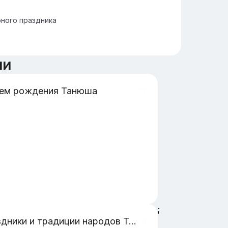
рного праздника
ии
нем рождения Танюша
;
Праздники и традиции народов Турции