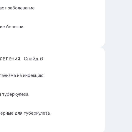
ает заболевание.
ие болезни.
ыявления
Слайд
6
анизма на инфекцию.
 туберкулеза.
терные для туберкулеза.