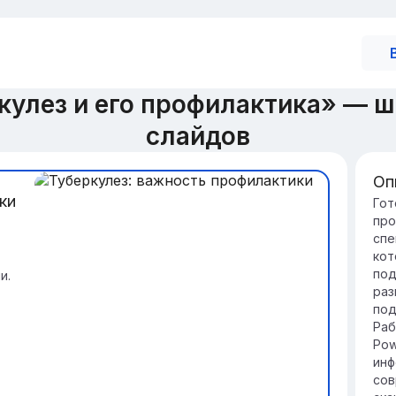
кулез и его профилактика» — 
слайдов
Оп
ки
Зн
Гот
про
ту
спе
Ту
кот
пр
под
и.
не
раз
про
под
Ак
Раб
во
Pow
ус
инф
ус
сов