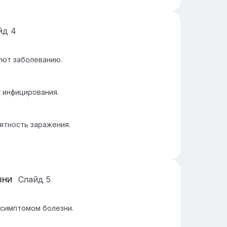
йд
4
уют заболеванию.
 инфицирования.
ятность заражения.
зни
Слайд
5
симптомом болезни.