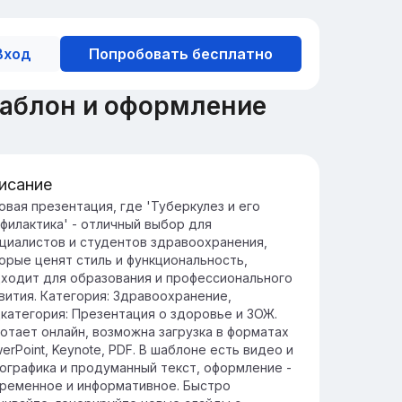
Вход
Попробовать бесплатно
шаблон и оформление
исание
ачение и актуальность
овая презентация, где 'Туберкулез и его
филактика' - отличный выбор для
беркулеза
циалистов и студентов здравоохранения,
беркулез остается одной из ведущих
орые ценят стиль и функциональность,
ичин смертности в мире, требуя
ходит для образования и профессионального
медленного внимания и действий для
вития. Категория: Здравоохранение,
филактики и лечения.
категория: Презентация о здоровье и ЗОЖ.
туальность проблемы туберкулеза
отает онлайн, возможна загрузка в форматах
зрастает в условиях распространения
erPoint, Keynote, PDF. В шаблоне есть видео и
тойчивых форм заболевания, что
ографика и продуманный текст, оформление -
ложняет процесс лечения.
ременное и информативное. Быстро