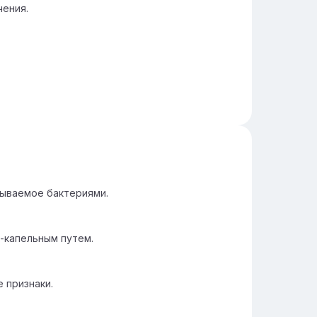
чения.
зываемое бактериями.
-капельным путем.
 признаки.