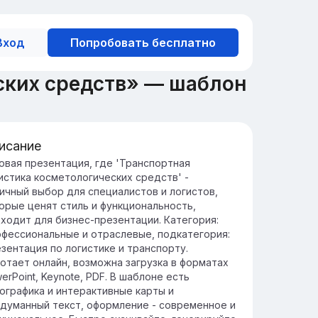
Вход
Попробовать бесплатно
ских средств» — шаблон
исание
ль логистики в косметике
овая презентация, где 'Транспортная
истика косметологических средств' -
анспортная логистика в косметической
ичный выбор для специалистов и логистов,
расли обеспечивает своевременную и
орые ценят стиль и функциональность,
фективную доставку продукции от
ходит для бизнес-презентации. Категория:
изводителя к клиенту.
фессиональные и отраслевые, подкатегория:
тимизация логистических процессов
зентация по логистике и транспорту.
особствует снижению затрат и
отает онлайн, возможна загрузка в форматах
вышению конкурентоспособности
erPoint, Keynote, PDF. В шаблоне есть
мпаний в косметическом секторе.
ографика и интерактивные карты и
думанный текст, оформление - современное и