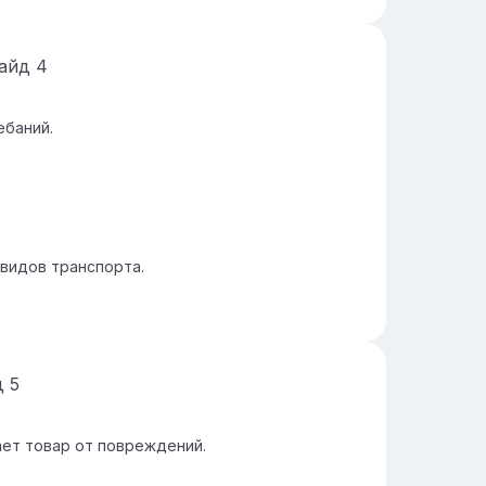
айд
4
ебаний.
 видов транспорта.
д
5
ет товар от повреждений.