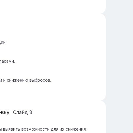
ий.
пасами.
и и снижению выбросов.
овку
Слайд
8
ы выявить возможности для их снижения.