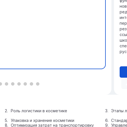
фун
нов
ред
инт
пер
рез
ссы
шко
спе
рус
Роль логистики в косметике
Этапы л
Упаковка и хранение косметики
Стандар
Оптимизация затрат на транспортировку
Управле