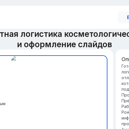
тная логистика косметологиче
и оформление слайдов
Оп
Ро
Гот
лог
Тр
отл
от
кот
эф
под
про
Про
Оп
Пре
сп
вым
Раб
по
Pow
ко
инф
про