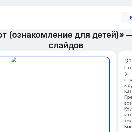
т (ознакомление для детей)»
слайдов
Оп
Зн
Гот
(оз
Тр
шко
жи
и ф
пе
Кат
ра
Пре
Ра
воз
ав
Key
по
инт
пе
тек
по
Быс