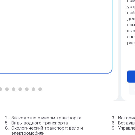
пом
уст
ней
дел
ссы
шко
спе
рус
Знакомство с миром транспорта
История
Виды водного транспорта
Воздушн
Экологический транспорт: вело и
Управле
электромобили