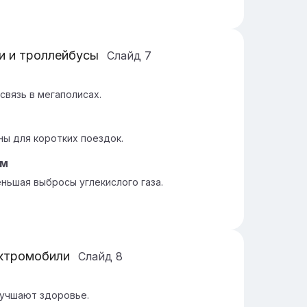
и и троллейбусы
Слайд
7
а
вязь в мегаполисах.
ны для коротких поездок.
ам
ньшая выбросы углекислого газа.
ектромобили
Слайд
8
учшают здоровье.