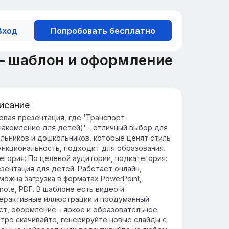
Вход
Попробовать бесплатно
 — шаблон и оформление
исание
акомство с миром транспорта
овая презентация, где 'Транспорт
накомление для детей)' - отличный выбор для
анспорт играет ключевую роль в нашей
льников и дошкольников, которые ценят стиль
зни, обеспечивая возможность
ункциональность, подходит для образования.
ремещения людей и товаров на большие
егория: По целевой аудитории, подкатегория:
сстояния.
зентация для детей. Работает онлайн,
знообразие видов транспорта от
можна загрузка в форматах PowerPoint,
томобилей до поездов и самолетов
note, PDF. В шаблоне есть видео и
зволяет выбрать оптимальный способ
ерактивные иллюстрации и продуманный
редвижения в зависимости от
ст, оформление - яркое и образовательное.
требностей.
тро скачивайте, генерируйте новые слайды с