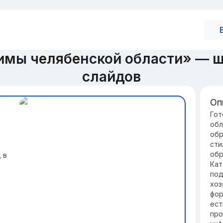
имы челябенской области» — 
слайдов
Оп
Вв
Гот
обл
об
обр
То
сти
её
обр
 в
из
Кат
ге
под
В 
хоз
ко
фор
то
ест
про