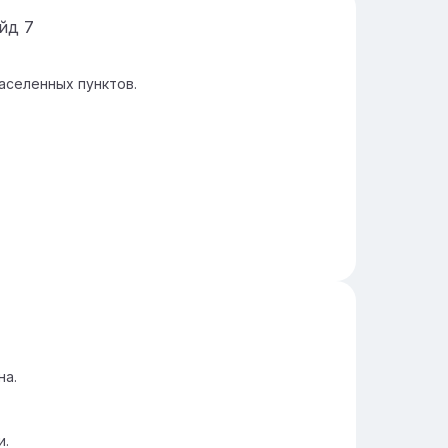
айд
7
аселенных пунктов.
на.
и.