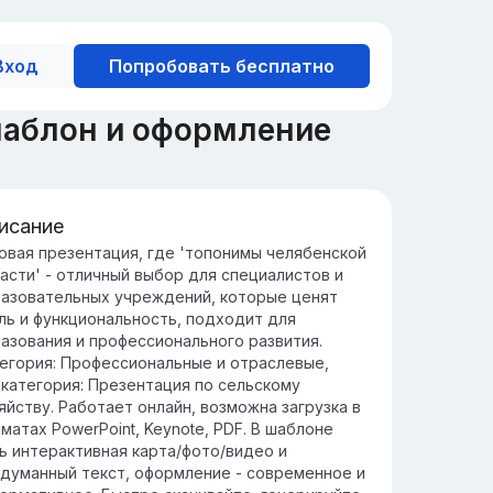
Вход
Попробовать бесплатно
шаблон и оформление
исание
едение в топонимы Челябинской
овая презентация, где 'топонимы челябенской
асти' - отличный выбор для специалистов и
ласти
азовательных учреждений, которые ценят
понимы Челябинской области отражают
ль и функциональность, подходит для
 богатую историю и разнообразие. Их
азования и профессионального развития.
учение помогает понять культурные и
егория: Профессиональные и отраслевые,
ографические особенности региона.
категория: Презентация по сельскому
презентации рассмотрим исторические
яйству. Работает онлайн, возможна загрузка в
рни, географические влияния и этимологию
матах PowerPoint, Keynote, PDF. В шаблоне
понимов области.
ь интерактивная карта/фото/видео и
думанный текст, оформление - современное и