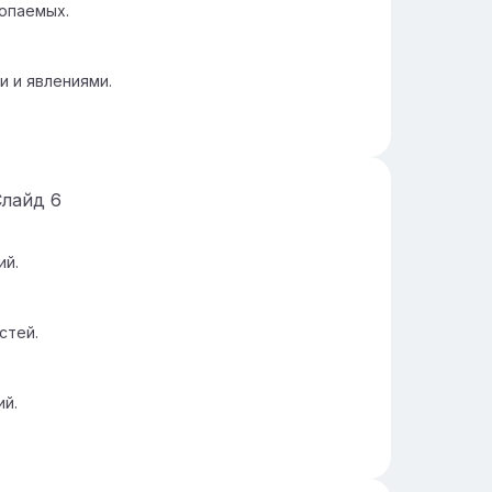
опаемых.
и и явлениями.
Слайд
6
ий.
стей.
ий.