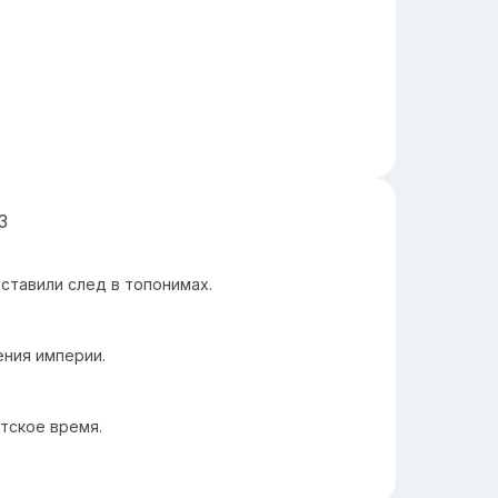
3
оставили след в топонимах.
ния империи.
тское время.