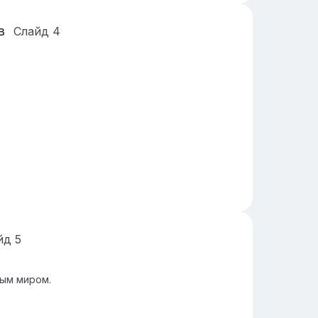
в
Слайд
4
йд
5
ным миром.