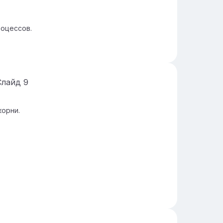
роцессов.
Слайд
9
корни.