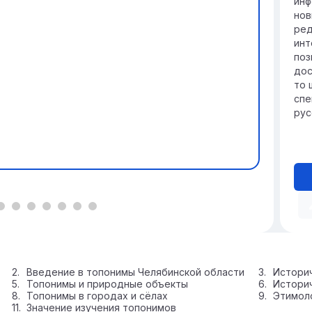
инф
нов
ред
инт
поз
дос
то 
спе
рус
Введение в топонимы Челябинской области
Историч
Топонимы и природные объекты
Истори
Топонимы в городах и сёлах
Этимол
Значение изучения топонимов