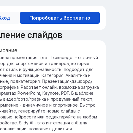
Вход
Попробовать бесплатно
ление слайдов
исание
едение в тхэквондо
овая презентация, где 'Тхэквондо' - отличный
ор для спортсменов и тренеров, которые
эквондо - это корейское боевое
ят стиль и функциональность, подходит для
кусство, которое сочетает в себе
чения и мотивации. Категория: Аналитика и
лософию, спорт и самозащиту,
ные, подкатегория: Презентация-дэшборд/
явившееся в середине 20 века.
ографика. Работает онлайн, возможна загрузка
витие тхэквондо связано с его
орматах PowerPoint, Keynote, PDF. В шаблоне
изнанием как олимпийского вида спорта и
ь видео/фото/графика и продуманный текст,
о широким распространением по всему
рмление - динамичное и спортивное. Быстро
у.
чивайте, генерируйте новые слайды с
ощью нейросети или редактируйте на любом
ройстве. Slidy AI - это интеграция с AI для
сонализации, позволяет делиться