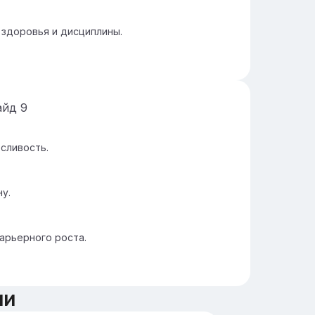
здоровья и дисциплины.
айд
9
сливость.
у.
арьерного роста.
ии