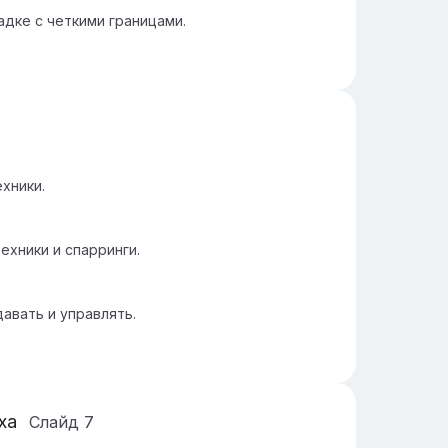
дке с четкими границами.
хники.
хники и спарринги.
авать и управлять.
ха
Слайд
7