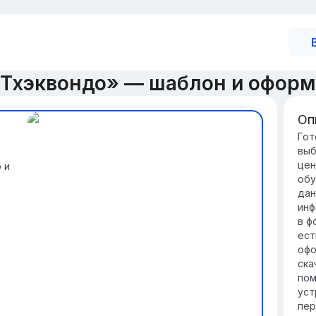
«Тхэквондо» — шаблон и оформ
Оп
Вв
Гот
выб
Тх
цен
 и
ис
обу
фи
дан
по
инф
Раз
в ф
пр
ест
ег
офо
мир
ска
пом
уст
пер