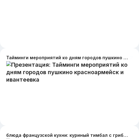
Тайминги мероприятий ко дням городов пушкино красноармейск и ивантеевка
блюда французской кухни: куриный тимбал с грибами и луковым пюре,курица по французски с яблоками в овощном соусе