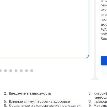
и п
ген
или
это
поз
дос
ауд
пре
Бес
Введение в зависимость
Классиф
галлюц
Влияние стимуляторов на здоровье
Галлюци
Социальные и экономические последствия
Методы