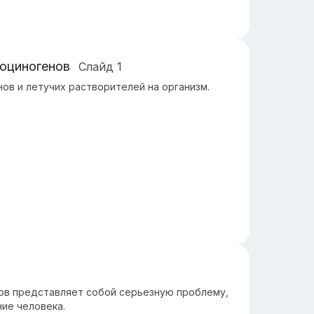
люциногенов
Слайд
1
ов и летучих растворителей на организм.
ов представляет собой серьезную проблему,
ие человека.