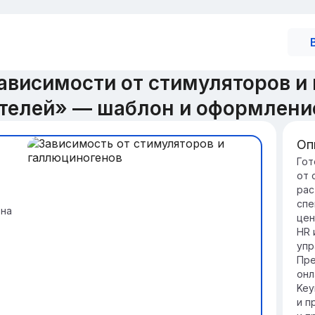
ависимости от стимуляторов и
телей» — шаблон и оформлени
Оп
Вв
Гот
от 
За
рас
га
спе
се
 на
цен
зд
HR 
чел
упр
По
Пре
за
онл
эф
Key
леч
и п