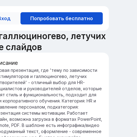
Вход
Попробовать бесплатно
 галлюциногево, летучих
е слайдов
исание
едение в зависимость
овая презентация, где 'тему по зависимости
стимуляторов и галлюциногево, летучих
висимость от стимуляторов и
творителей' - отличный выбор для HR-
ллюциногенов представляет собой
циалистов и руководителей отделов, которые
рьезную проблему, влияющую на
ят стиль и функциональность, подходит для
оровье и психическое состояние
и корпоративного обучения. Категория: HR и
овека.
авление персоналом, подкатегория:
нимание механизмов возникновения
зентация системы мотивации. Работает
висимости поможет разработать
айн, возможна загрузка в форматах PowerPoint,
фективные стратегии профилактики и
note, PDF. В шаблоне есть инфографика/видео
ения.
родуманный текст, оформление - современное