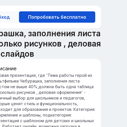
Вход
Попробовать бесплатно
рашка, заполнения листа
олько рисунков , деловая
 слайдов
исание
едение: Знакомство с
овая презентация, где 'Тема работы герой из
ьтфильма Чебурашка, заполнения листа
бурашкой
стом не выше 40%,должна быть одна таблица
бурашка — популярный персонаж
есколько рисунков , деловая оформления' -
ветской детской литературы и
ичный выбор для школьников и педагогов,
льтфильмов, созданный писателем
орые ценят стиль и функциональность,
уардом Успенским.
ходит для образования и проектов. Категория:
тория Чебурашки начинается с его
рмление и шаблоны, подкатегория:
вления в городе, где он знакомится с
зентация с шаблоном для детских и школьных
ндой Крокодилом и другими жителями,
. Работает онлайн, возможна загрузка в