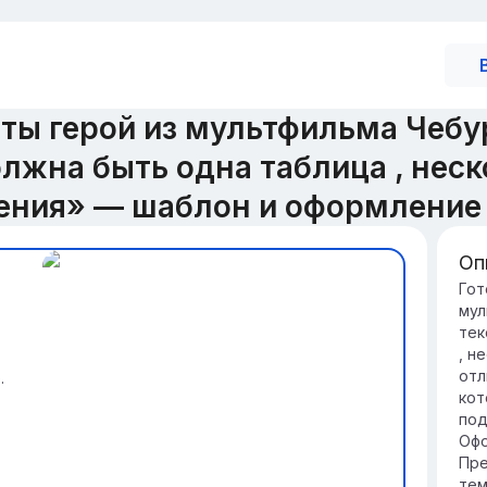
ты герой из мультфильма Чебу
жна быть одна таблица , неск
ния» — шаблон и оформление
Оп
Вв
Гот
мул
Че
тек
Че
, н
со
отл
.
му
кот
Эд
под
Ис
Офо
поя
Пре
Ге
тем