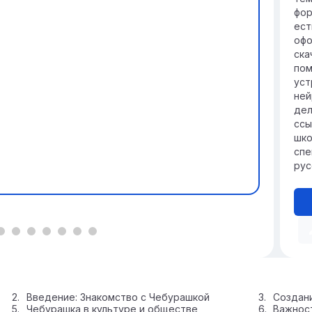
чт
фор
пр
ест
офо
ска
пом
уст
ней
дел
ссы
шко
спе
рус
Введение: Знакомство с Чебурашкой
Создани
Чебурашка в культуре и обществе
Важнос