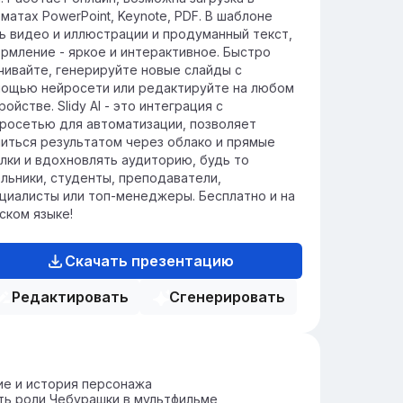
о приводит к увлекательным
матах PowerPoint, Keynote, PDF. В шаблоне
иключениям.
ь видео и иллюстрации и продуманный текст,
рмление - яркое и интерактивное. Быстро
чивайте, генерируйте новые слайды с
ощью нейросети или редактируйте на любом
ройстве. Slidy AI - это интеграция с
росетью для автоматизации, позволяет
иться результатом через облако и прямые
лки и вдохновлять аудиторию, будь то
льники, студенты, преподаватели,
циалисты или топ-менеджеры. Бесплатно и на
ском языке!
Скачать презентацию
Редактировать
Сгенерировать
е и история персонажа
ть роли Чебурашки в мультфильме