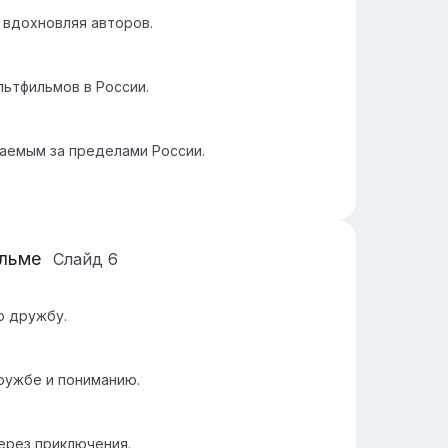
 вдохновляя авторов.
ьтфильмов в России.
аемым за пределами России.
ильме
Слайд
6
ю дружбу.
ружбе и пониманию.
ерез приключения.