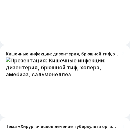
Кишечные инфекции: дизентерия, брюшной тиф, холера, амебиаз, сальмонеллез
Тема «Хирургическое лечение туберкулеза органов дыхания»