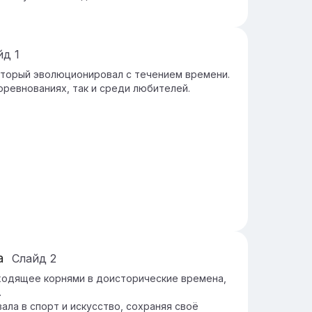
йд
1
который эволюционировал с течением времени.
оревнованиях, так и среди любителей.
а
Слайд
2
уходящее корнями в доисторические времена,
.
ла в спорт и искусство, сохраняя своё