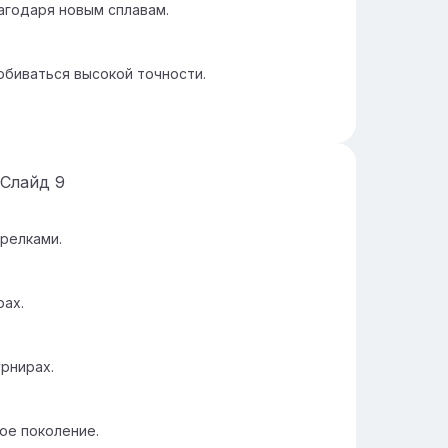
агодаря новым сплавам.
биваться высокой точности.
Слайд
9
релками.
рах.
рнирах.
ое поколение.