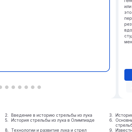
ген
или
это
пер
рез
вдо
сту
мен
Введение в историю стрельбы из лука
История
История стрельбы из лука в Олимпиаде
Основны
стрель
Технологии и развитие лука и стрел
Известн