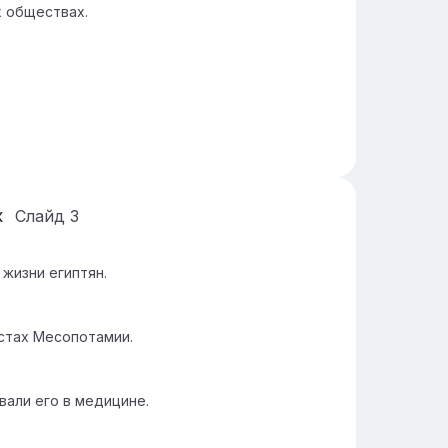
х обществах.
х
Слайд
3
 жизни египтян.
кстах Месопотамии.
вали его в медицине.