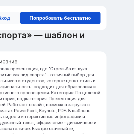
Вход
Попробовать бесплатно
 спорта» — шаблон и
исание
едение в историю стрельбы из
овая презентация, где 'Стрельба из лука.
витие как вид спорта' - отличный выбор для
ка
льников и студентов, которые ценят стиль и
рельба из лука — это древнее искусство,
кциональность, подходит для образования и
одящее корнями в доисторические
ртивного просвещения. Категория: По целевой
емена, когда она использовалась для
итории, подкатегория: Презентация для
оты и защиты.
ей. Работает онлайн, возможна загрузка в
 временем стрельба из лука
матах PowerPoint, Keynote, PDF. В шаблоне
олюционировала в спорт и искусство,
ь видео и интерактивные инфографики и
храняя своё культурное значение и
думанный текст, оформление - динамичное и
звиваясь в различных обществах.
азовательное. Быстро скачивайте,