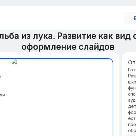
ьба из лука. Развитие как вид
оформление слайдов
Оп
Вв
Гот
Раз
а,
лу
шко
Ст
фун
ух
спо
ди
вр
ауд
ох
дет
Со
фор
эв
ест
со
про
ра
обр