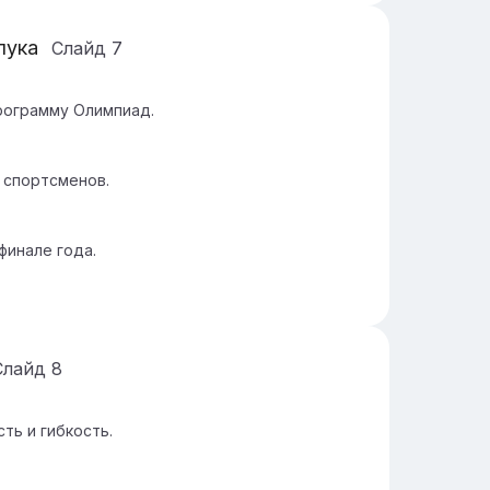
лука
Слайд
7
программу Олимпиад.
 спортсменов.
финале года.
Слайд
8
ть и гибкость.