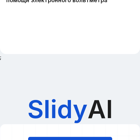
;
Slidy
AI