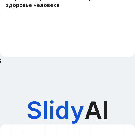
;
Slidy
AI