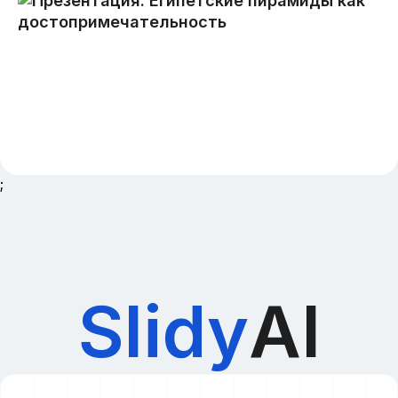
;
Slidy
AI