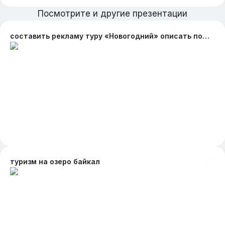
Посмотрите и другие презентации
составить рекламу туру «Новогодний» описать подробно маршрут тура, питание(цена), проживание(где, цена). добавить общую сумму за тур
туризм на озеро байкал