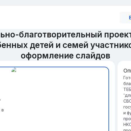
льно-благотворительный проек
бенных детей и семей участник
оформление слайдов
Оп
Вв
Гот
бла
Пр
ТЕБ
ин
'дл
ка
,
СВО
в р
гос
Ос
 в
и ф
ра
про
сп
НКО
ул
про
усл