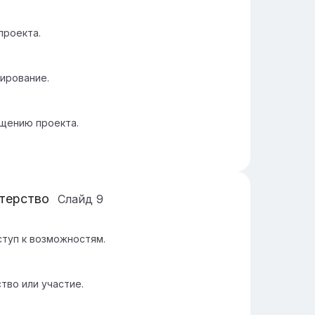
проекта.
ирование.
щению проекта.
нтерство
Слайд
9
ступ к возможностям.
тво или участие.