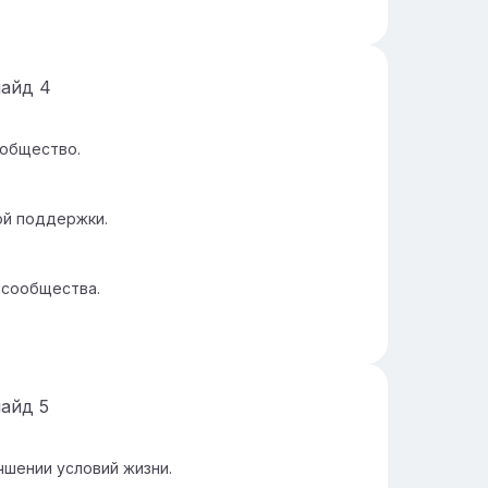
лайд
4
 общество.
ой поддержки.
 сообщества.
лайд
5
чшении условий жизни.