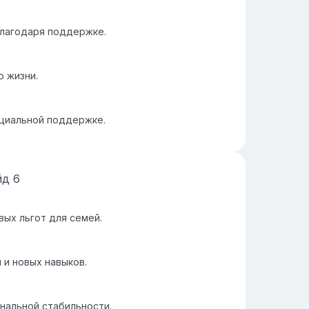
лагодаря поддержке.
о жизни.
оциальной поддержке.
йд
6
ых льгот для семей.
 и новых навыков.
нальной стабильности.