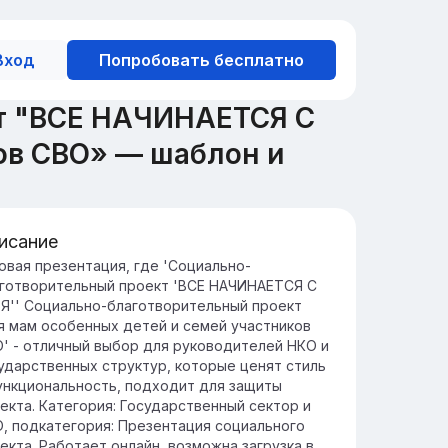
Вход
Попробовать бесплатно
т "ВСЕ НАЧИНАЕТСЯ С
ов СВО» — шаблон и
исание
едение в проект: цели и задачи
овая презентация, где 'Социально-
готворительный проект 'ВСЕ НАЧИНАЕТСЯ С
оект направлен на разработку
Я'' Социально-благотворительный проект
новационных решений для улучшения
я мам особенных детей и семей участников
чества жизни и повышения эффективности
' - отличный выбор для руководителей НКО и
азличных областях.
ударственных структур, которые ценят стиль
новные задачи включают исследование,
ункциональность, подходит для защиты
зработку и внедрение технологий,
екта. Категория: Государственный сектор и
особствующих устойчивому развитию и
, подкатегория: Презентация социального
учшению социально-экономических
екта. Работает онлайн, возможна загрузка в
овий.