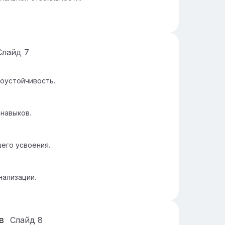
Слайд
7
оустойчивость.
навыков.
его усвоения.
ализации.
в
Слайд
8