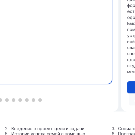
фор
ест
офо
Быс
пом
уст
ней
сла
спе
вдо
сту
мен
Введение в проект: цели и задачи
Социал
Истории успеха семей с помощью
Програ