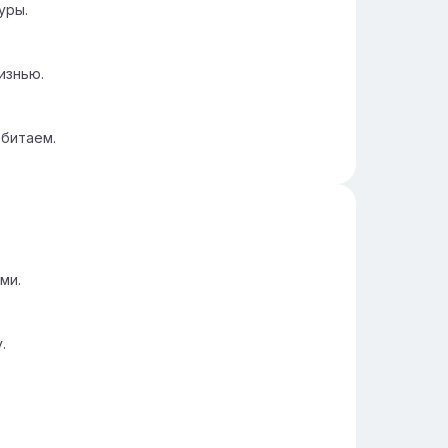
уры.
изнью.
обитаем.
ми.
.