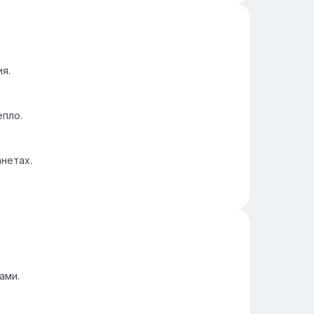
я.
епло.
нетах.
ами.