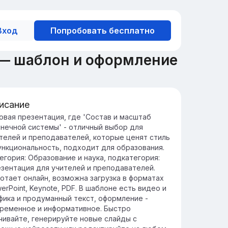
Вход
Попробовать бесплатно
 — шаблон и оформление
исание
едение в Солнечную систему
овая презентация, где 'Состав и масштаб
нечной системы' - отличный выбор для
учение Солнечной системы помогает
телей и преподавателей, которые ценят стиль
нять наше место во Вселенной.
ункциональность, подходит для образования.
о исследование раскрывает тайны
егория: Образование и наука, подкатегория:
оисхождения и эволюции планет.
зентация для учителей и преподавателей.
отает онлайн, возможна загрузка в форматах
erPoint, Keynote, PDF. В шаблоне есть видео и
фика и продуманный текст, оформление -
ременное и информативное. Быстро
чивайте, генерируйте новые слайды с