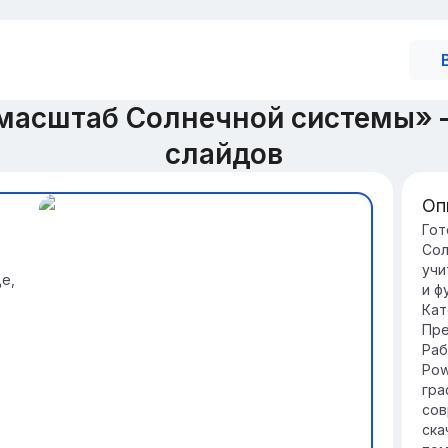
 масштаб Солнечной системы»
слайдов
Оп
Вв
Гот
Сол
Из
учи
по
е,
и ф
Эт
Кат
пр
Пре
Раб
Pow
гра
сов
ска