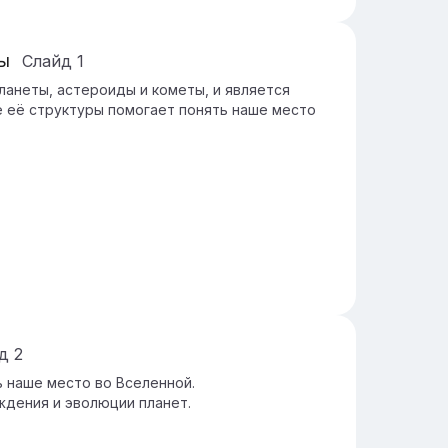
ы
Слайд
1
ланеты, астероиды и кометы, и является
 её структуры помогает понять наше место
йд
2
 наше место во Вселенной.
ждения и эволюции планет.