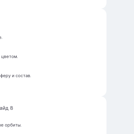
е.
 цветом.
феру и состав.
лайд
8
ые орбиты.