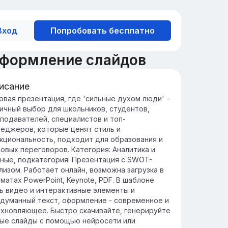
Вход
Попробовать бесплатно
оформление слайдов
исание
едение в силу духа
овая презентация, где 'сильные духом люди' -
ичный выбор для школьников, студентов,
ьные духом люди - это те, кто
подавателей, специалистов и топ-
храняют стойкость и оптимизм в любых
еджеров, которые ценят стиль и
зненных ситуациях, преодолевая
кциональность, подходит для образования и
удности с решимостью и уверенностью.
овых переговоров. Категория: Аналитика и
и обладают способностью
ные, подкатегория: Презентация с SWOT-
аптироваться к изменениям и извлекать
лизом. Работает онлайн, возможна загрузка в
оки из жизненных испытаний, сохраняя
матах PowerPoint, Keynote, PDF. В шаблоне
утреннюю устойчивость и
ь видео и интерактивные элементы и
леустремленность.
думанный текст, оформление - современное и
хновляющее. Быстро скачивайте, генерируйте
ые слайды с помощью нейросети или