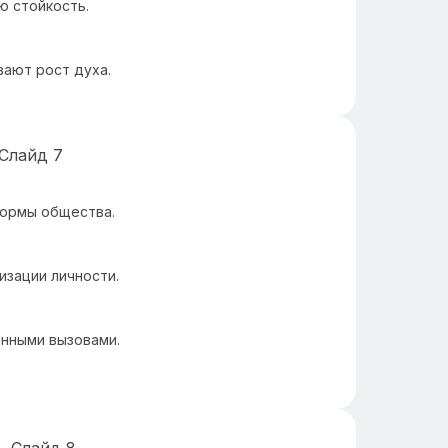
 стойкость.
ают рост духа.
Слайд
7
нормы общества.
изации личности.
енными вызовами.