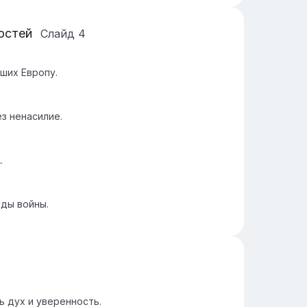
остей
Слайд
4
ших Европу.
з ненасилие.
.
ды войны.
ь дух и уверенность.