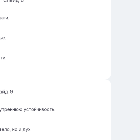
Слайд
8
аги.
ье.
ти.
айд
9
нутреннюю устойчивость.
ело, но и дух.