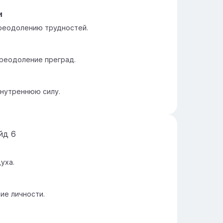
и
реодолению трудностей.
преодоление преград.
внутреннюю силу.
йд
6
уха.
ие личности.