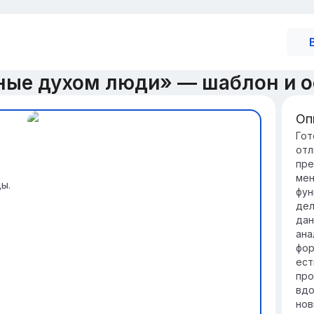
ные духом люди» — шаблон и 
Оп
Вв
Гот
отл
Сил
пре
со
мен
жи
ы.
фун
тр
дел
Он
р
дан
ад
ана
ур
фор
вн
ест
це
про
вдо
нов