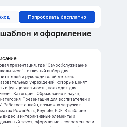
Вход
Попробовать бесплатно
 шаблон и оформление
исание
жность самообслуживания для
овая презентация, где 'Самообслуживание
кольников' - отличный выбор для
тей
питателей и руководителей детских
звитие навыков самообслуживания у
азовательных учреждений, которые ценят
школьников способствует их
ль и функциональность, подходит для
ависимости и уверенности в себе, что
чения. Категория: Образование и наука,
жно для успешной адаптации в школе.
категория: Презентация для воспитателей и
выки самообслуживания помогают детям
. Работает онлайн, возможна загрузка в
звивать ответственность и
матах PowerPoint, Keynote, PDF. В шаблоне
ганизованность, что положительно
ь видео и интерактивные элементы и
азывается на их будущем обучении и
думанный текст, оформление - современное и
циализации.