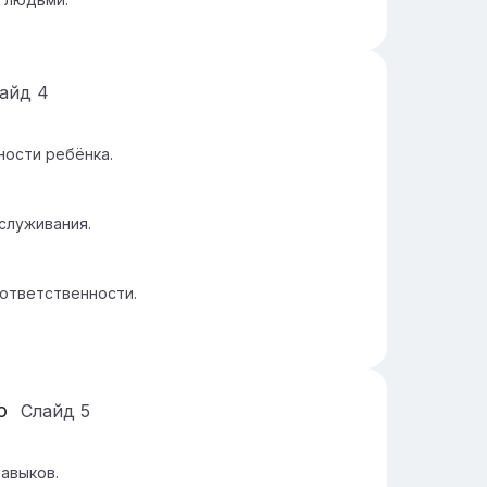
лайд
4
ности ребёнка.
служивания.
ответственности.
ю
Слайд
5
авыков.