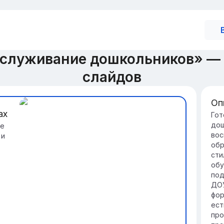
служивание дошкольников» —
слайдов
Оп
ах
Ва
Гот
дош
те
де
вос
 и
Ра
обр
до
сти
нез
обу
ва
под
На
ДОУ
ра
фор
ор
ест
ск
про
со