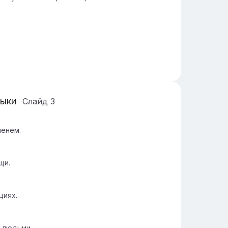
выки
Слайд
3
менем.
щи.
циях.
 людьми.