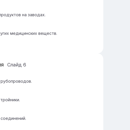
продуктов на заводах.
ругих медицинских веществ.
ия
Слайд
6
трубопроводов.
тройники.
 соединений.