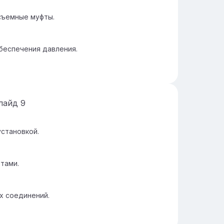
съемные муфты.
беспечения давления.
лайд
9
установкой.
тами.
х соединений.