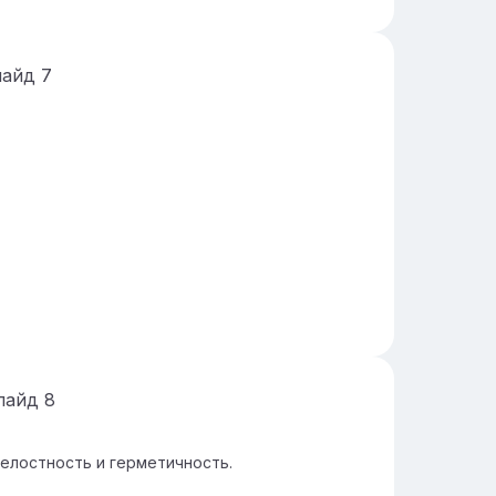
лайд
7
лайд
8
елостность и герметичность.