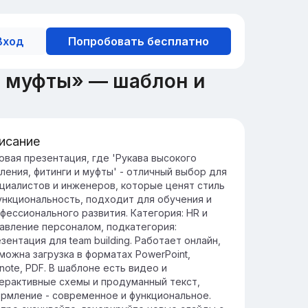
Вход
Попробовать бесплатно
и муфты» — шаблон и
исание
едение в рукава высокого
овая презентация, где 'Рукава высокого
ления, фитинги и муфты' - отличный выбор для
вления
циалистов и инженеров, которые ценят стиль
кава высокого давления играют ключевую
ункциональность, подходит для обучения и
ль в гидравлических системах,
фессионального развития. Категория: HR и
еспечивая надёжную передачу
авление персоналом, подкатегория:
дкостей под высоким давлением.
зентация для team building. Работает онлайн,
и применяются в различных отраслях,
можна загрузка в форматах PowerPoint,
лючая строительство, сельское хозяйство
note, PDF. В шаблоне есть видео и
промышленность, для обеспечения
ерактивные схемы и продуманный текст,
зопасной и эффективной работы
рмление - современное и функциональное.
орудования.