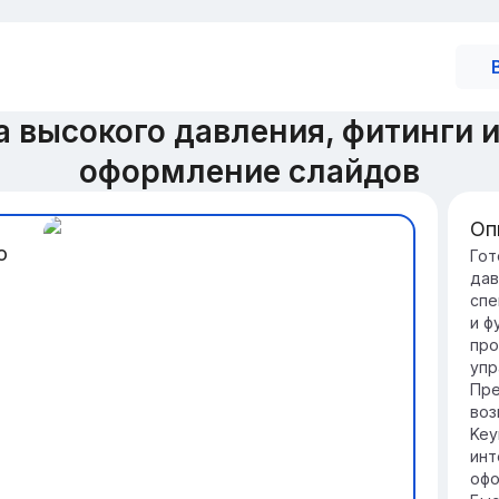
а высокого давления, фитинги 
оформление слайдов
Оп
о
Вв
Гот
дав
да
спе
Ру
и ф
ро
про
об
упр
жи
Пре
Он
воз
вк
Key
и 
инт
бе
офо
об