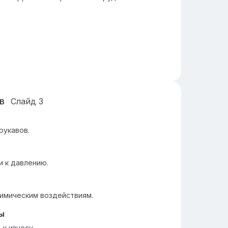
в
Слайд
3
рукавов.
и к давлению.
химическим воздействиям.
ы
к износу.