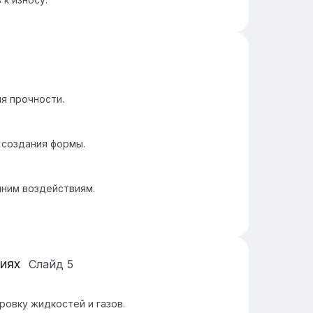
я прочности.
 создания формы.
шним воздействиям.
иях
Слайд
5
овку жидкостей и газов.