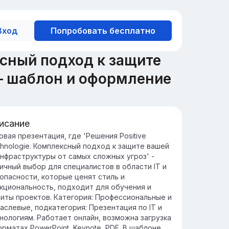
Вход
Попробовать бесплатно
ксный подход к защите
— шаблон и оформление
исание
едение: защита IT-
овая презентация, где 'Решения Positive
hnologie. Комплексный подход к защите вашей
фраструктуры
инфраструктуры от самых сложных угроз' -
щита IT-инфраструктуры является
ичный выбор для специалистов в области IT и
итически важной задачей для
опасности, которые ценят стиль и
еспечения безопасности данных и
кциональность, подходит для обучения и
прерывности бизнес-процессов.
иты проектов. Категория: Профессиональные и
достаточная защита может привести к
аслевые, подкатегория: Презентация по IT и
ечке конфиденциальной информации,
нологиям. Работает онлайн, возможна загрузка
нансовым потерям и репутационным
орматах PowerPoint, Keynote, PDF. В шаблоне