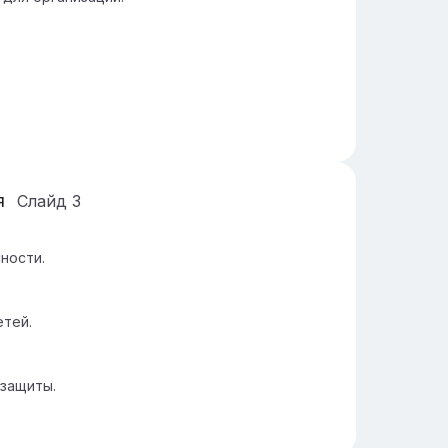
я
Слайд
3
ности.
етей.
 защиты.