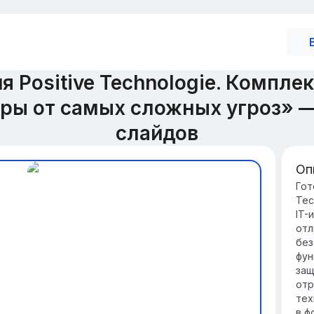
 Positive Technologie. Компле
уры от самых сложных угроз» 
слайдов
Оп
Вв
Гот
Tec
ин
IT-
За
отл
кр
без
об
фун
не
защ
Не
отр
ут
тех
фи
в ф