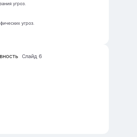
ания угроз.
фических угроз.
ивность
Слайд
6