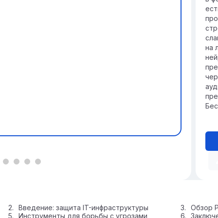
рис
ест
про
стр
сла
на 
ней
пре
чер
ауд
пре
Бес
Введение: защита IT-инфраструктуры
Обзор P
Инструменты для борьбы с угрозами
Заключе