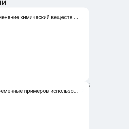
ии
Применение химический веществ и технологий с учётом будущей профессии сварщик
;
Современные примеров использование DLT в различных сферах