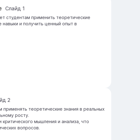
е
Слайд
1
яет студентам применить теоретические
е навыки и получить ценный опыт в
айд
2
м применять теоретические знания в реальных
ьному росту.
 критического мышления и анализа, что
ческих вопросов.