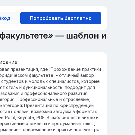
Вход
Попробовать бесплатно
факультете» — шаблон и
исание
жность практики для юристов
овая презентация, где 'Прохождение практики
юридическом факультете' - отличный выбор
актическая деятельность помогает
 студентов и молодых специалистов, которые
истам применять теоретические знания в
ят стиль и функциональность, подходит для
альных ситуациях, что способствует их
азования и профессионального развития.
офессиональному росту.
егория: Профессиональные и отраслевые,
актика позволяет юристам развивать
категория: Презентация по юриспруденции.
выки критического мышления и анализа,
отает онлайн, возможна загрузка в форматах
о необходимо для эффективного решения
erPoint, Keynote, PDF. В шаблоне есть видео и
идических вопросов.
ерактивные элементы и продуманный текст,
рмление - современное и практичное. Быстро