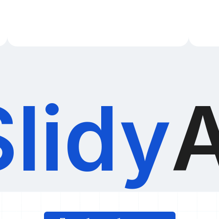
Slidy
A