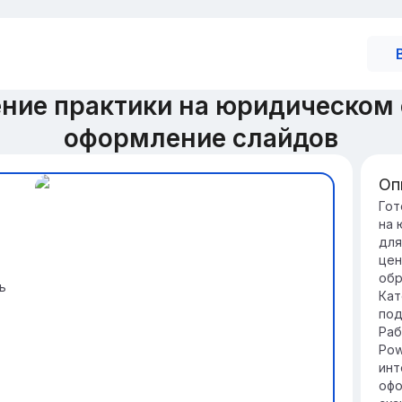
ние практики на юридическом 
оформление слайдов
Оп
Ва
Гот
на 
Пр
для
юр
цен
ре
обр
пр
ь
Кат
Пр
под
на
Раб
чт
Pow
юр
инт
офо