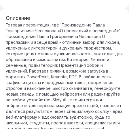
Описание
Готовая презентация, где 'Произведение Павла
Григорьевича Чеснокова «О пресладкий и всещедрый»'
Произведение Павла Григорьевича Чеснокова О
пресладкий и всещедрый - отличный выбор для людей,
увлеченных литературой и духовным творчеством,
которые ценят стиль и функциональность, подходит для
образования и саморазвития. Категория: Личные и
семейные, подкатегория: Презентация хобби и
увлечений. Работает онлайн, возможна загрузка в
форматах PowerPoint, Keynote, PDF. В шаблоне есть
графика и цитаты и продуманный текст, оформление -
строгое и изысканное. Быстро скачивайте, генерируйте
новые слайды с помощью нейросети или редактируйте
на любом устройстве. Slidy AI - это интеграция
нейросети для персонализации презентаций, позволяет
делиться результатом через специальную ссылку через
веб-платформу и вдохновлять аудиторию, будь то
школьники, студенты, преподаватели, специалисты или
топ-менеджеры. Бесплатно и на русском языке!