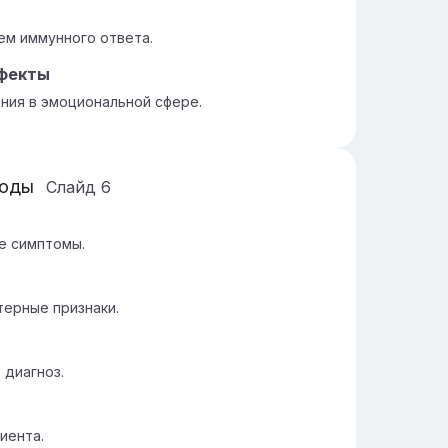
ем иммунного ответа.
ффекты
ния в эмоциональной сфере.
тоды
Слайд
6
е симптомы.
ерные признаки.
 диагноз.
иента.