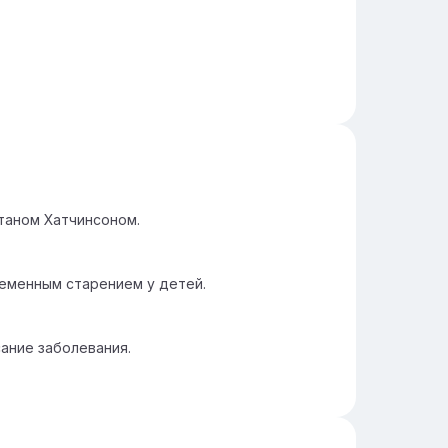
таном Хатчинсоном.
еменным старением у детей.
сание заболевания.