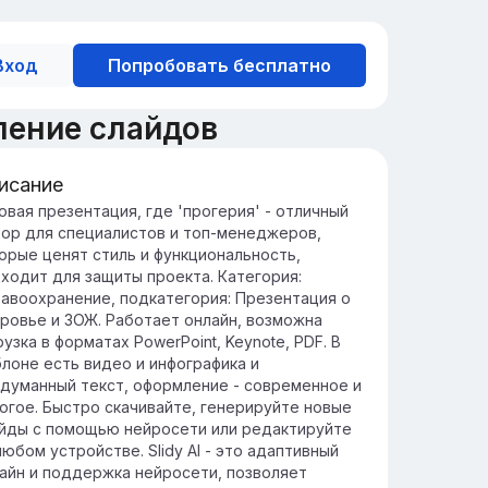
Вход
Попробовать бесплатно
ление слайдов
исание
едение в прогерию
овая презентация, где 'прогерия' - отличный
ор для специалистов и топ-менеджеров,
огерия - это редкое генетическое
орые ценят стиль и функциональность,
болевание, характеризующееся быстрым
ходит для защиты проекта. Категория:
арением у детей, вызываемое мутацией в
авоохранение, подкатегория: Презентация о
не LMNA.
ровье и ЗОЖ. Работает онлайн, возможна
мптомы прогерии включают замедленный
рузка в форматах PowerPoint, Keynote, PDF. В
ст, выпадение волос и старческую кожу,
лоне есть видео и инфографика и
о приводит к сокращению
думанный текст, оформление - современное и
должительности жизни до 13-15 лет.
огое. Быстро скачивайте, генерируйте новые
йды с помощью нейросети или редактируйте
любом устройстве. Slidy AI - это адаптивный
айн и поддержка нейросети, позволяет