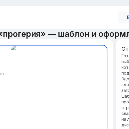
«прогерия» — шаблон и оформ
Оп
Вв
Гот
выб
Пр
кот
за
под
ов
ст
Здр
ге
здо
Си
заг
ро
шаб
чт
про
про
стр
сла
на 
диз