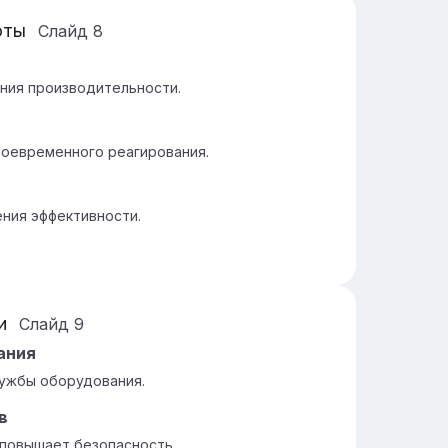
оты
Слайд
8
ения производительности.
воевременного реагирования.
ния эффективности.
и
Слайд
9
ания
лужбы оборудования.
в
 повышает безопасность.