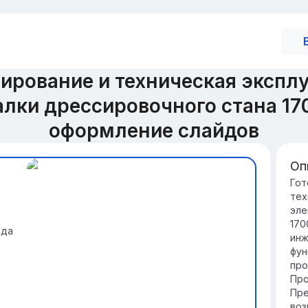
ирование и техническая эксплу
лки дрессировочного стана 17
оформление слайдов
Оп
Вв
Гот
тех
эл
эле
Эл
170
ода
эл
инж
об
фун
Пр
про
гл
Про
эл
Пре
ре
воз