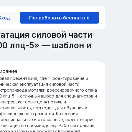
Вход
Попробовать бесплатно
атация силовой части
00 лпц-5» — шаблон и
исание
едение в проектирование
овая презентация, где 'Проектирование и
ническая эксплуатация силовой части
ектропривода
ктропривода моталки дрессировочного стана
ектропривод моталки — это ключевой
0 лпц-5' - отличный выбор для специалистов и
емент в автоматизации процесса намотки,
енеров, которые ценят стиль и
еспечивающий точность и эффективность.
кциональность, подходит для обучения и
оектирование электропривода требует
фессионального развития. Категория:
убокого понимания механики и
фессиональные и отраслевые, подкатегория:
ектроники для создания оптимального
зентация по производству. Работает онлайн,
шения.
можна загрузка в форматах PowerPoint,