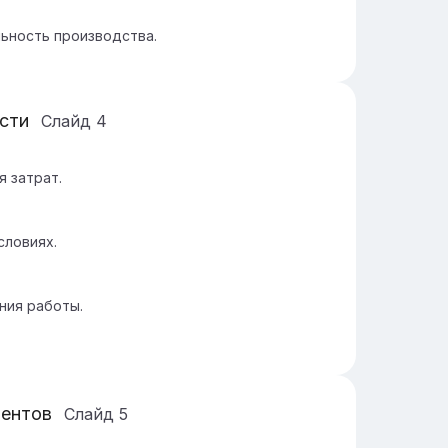
ьность производства.
асти
Слайд
4
 затрат.
словиях.
ния работы.
нентов
Слайд
5