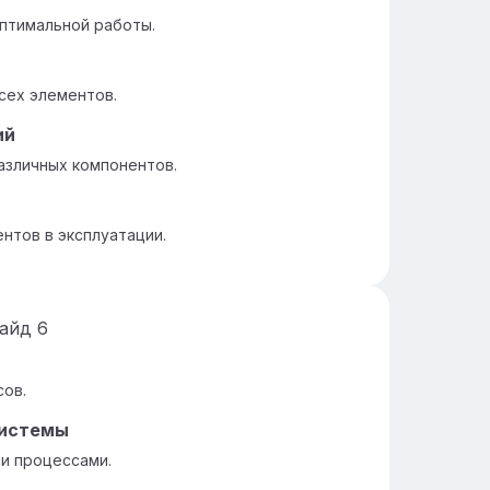
птимальной работы.
сех элементов.
ий
азличных компонентов.
нтов в эксплуатации.
лайд
6
сов.
системы
и процессами.