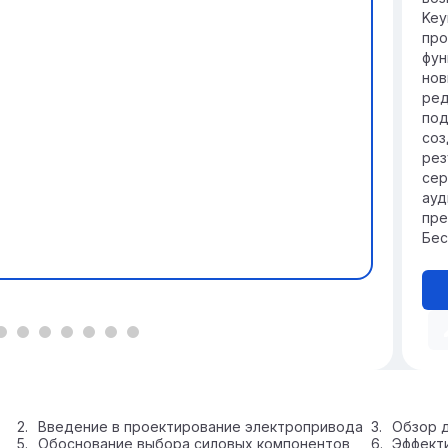
Key
про
фун
нов
ред
под
соз
рез
сер
ауд
пре
Бес
Введение в проектирование электропривода
Обзор д
Обоснование выбора силовых компонентов
Эффект