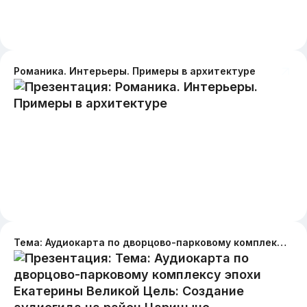
Романика. Интерьеры. Примеры в архитектуре
Тема: Аудиокарта по дворцово-парковому комплексу эпохи Екатерины Великой Цель: Создание аудиогида на район Царицыно, построенный по повелению Екатерины 2