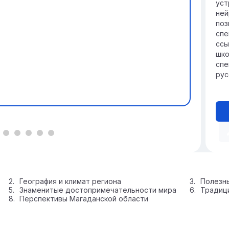
уст
ней
поз
спе
ссы
шко
спе
рус
География и климат региона
Полезн
Знаменитые достопримечательности мира
Традици
Перспективы Магаданской области