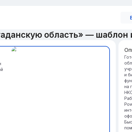
гаданскую область» — шаблон 
Оп
Ге
Гот
обл
н
Ре
учр
ой
нес
и б
об
фун
усл
на 
Кл
НКО
вк
Раб
ко
Pow
вл
инт
офо
Быс
пом