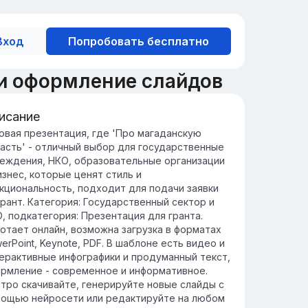
Вход
Попробовать бесплатно
и оформление слайдов
исание
ография и климат региона
овая презентация, где 'Про магаданскую
асть' - отличный выбор для государственные
гион расположен на пересечении
еждения, НКО, образовательные организации
кольких климатических зон, что
изнес, которые ценят стиль и
уславливает разнообразие природных
кциональность, подходит для подачи заявки
овий и экосистем.
грант. Категория: Государственный сектор и
иматические особенности региона
, подкатегория: Презентация для гранта.
лючают в себя значительные сезонные
отает онлайн, возможна загрузка в форматах
лебания температуры и осадков,
erPoint, Keynote, PDF. В шаблоне есть видео и
ияющие на биологическое разнообразие.
ерактивные инфографики и продуманный текст,
рмление - современное и информативное.
тро скачивайте, генерируйте новые слайды с
ощью нейросети или редактируйте на любом