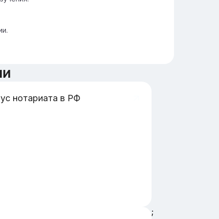
ии.
ии
ус нотариата в РФ
;