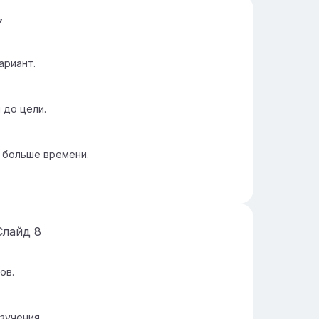
7
ариант.
 до цели.
 больше времени.
Слайд
8
ов.
зучения.