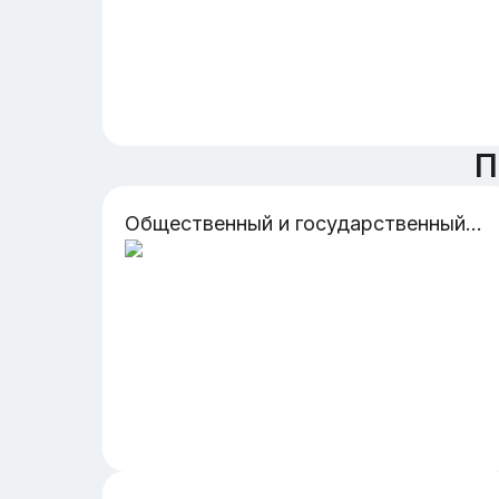
П
Общественный и государственный строй Владимиро-Суздальского княжества и Новгородской Руси