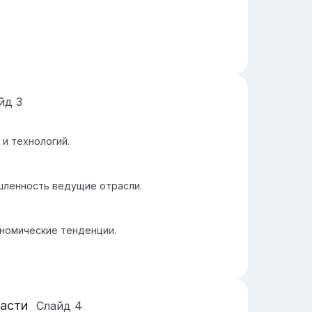
айд
3
и технологий.
шленность ведущие отрасли.
номические тенденции.
ласти
Слайд
4