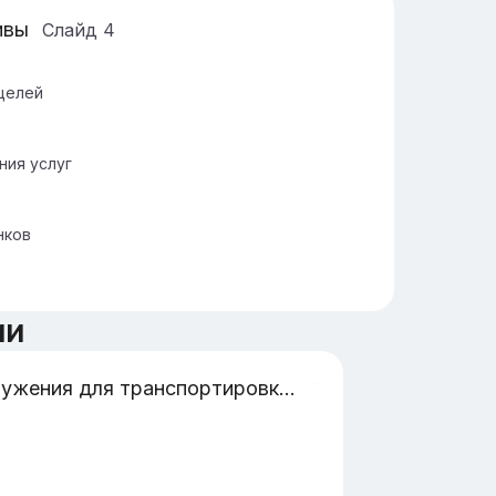
ивы
Слайд
4
целей
ния услуг
нков
ии
сооружения для транспортировки и распределение воды