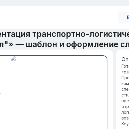
ентация транспортно-логистич
л"» — шаблон и оформление с
Оп
Вв
Гот
тра
ОО
Пре
ра
ком
ин
спе
сти
.
сти
Ми
пре
ун
отр
вд
лог
кли
воз
Key