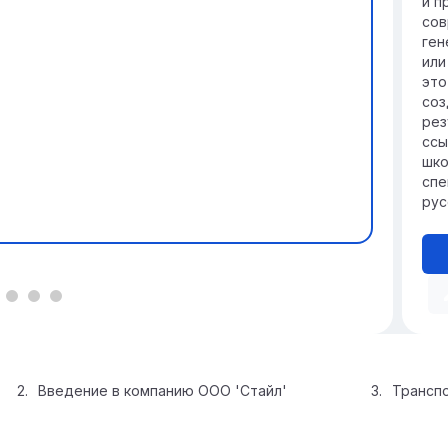
и п
сов
ген
или
это
соз
рез
ссы
шко
спе
рус
Введение в компанию ООО 'Стайл'
Транспо