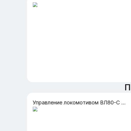
П
Управление локомотивом ВЛ80-С по участкам Алтайского отделения. Рама тележки электровоза ВЛ80-С