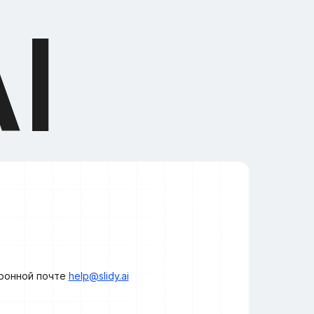
I
тронной почте
help@slidy.ai