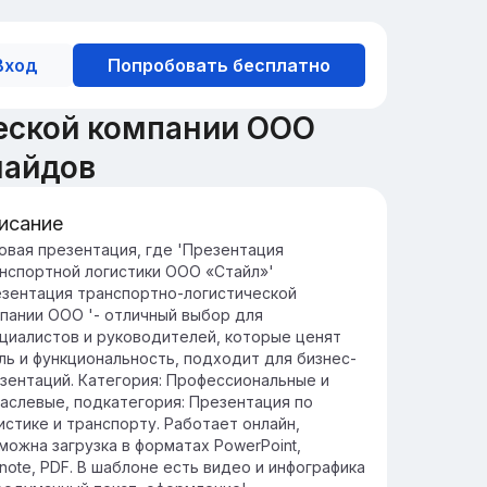
Вход
Попробовать бесплатно
еской компании ООО
лайдов
исание
едение в компанию ООО 'Стайл'
овая презентация, где 'Презентация
нспортной логистики ООО «Стайл»'
О 'Стайл' — это динамично
зентация транспортно-логистической
звивающаяся компания, нацеленная на
пании ООО '- отличный выбор для
новации и качество в области моды и
циалистов и руководителей, которые ценят
ля.
ль и функциональность, подходит для бизнес-
ссия компании заключается в создании
зентаций. Категория: Профессиональные и
икальных и стильных решений, которые
аслевые, подкатегория: Презентация по
охновляют и удовлетворяют потребности
истике и транспорту. Работает онлайн,
ентов.
можна загрузка в форматах PowerPoint,
note, PDF. В шаблоне есть видео и инфографика