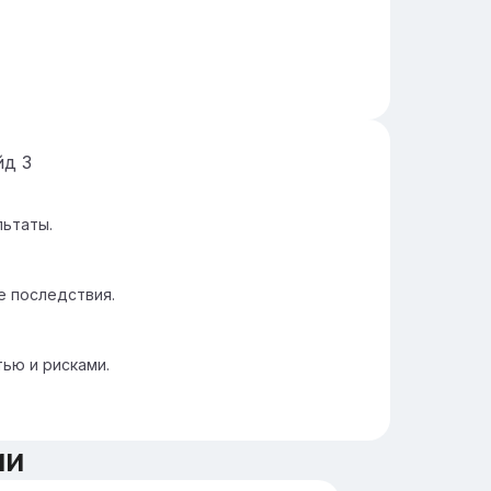
йд
3
льтаты.
 последствия.
ью и рисками.
ии