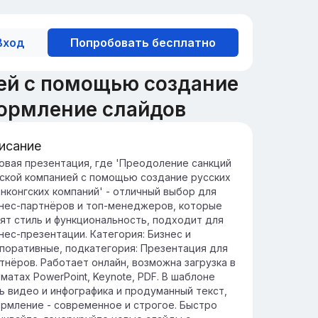
Вход
Попробовать бесплатно
ей с помощью создание
формление слайдов
исание
ратегии создания компаний
овая презентация, где 'Преодоление санкций
ской компанией с помощью создание русских
ссия и Гонконг предлагают уникальные
онконгских компаний' - отличный выбор для
зможности для бизнеса, благодаря
нес-партнёров и топ-менеджеров, которые
зным экономическим и правовым
ят стиль и функциональность, подходит для
ловиям.
нес-презентации. Категория: Бизнес и
ределение подходящей стратегии для
поративные, подкатегория: Презентация для
ждой из стран может стать ключом к
тнёров. Работает онлайн, возможна загрузка в
пешному развитию и адаптации бизнеса на
матах PowerPoint, Keynote, PDF. В шаблоне
вых рынках.
ь видео и инфографика и продуманный текст,
рмление - современное и строгое. Быстро