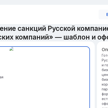
ение санкций Русской компани
гских компаний» — шаблон и о
Оп
Ст
Гот
Рус
Ро
и г
во
биз
ра
цен
ус
ая
биз
Оп
кор
ка
пар
ус
фор
но
ест
офо