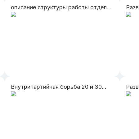
описание структуры работы отдела продаж в компании по разработке и внедрению систем видеоаналитики, принципы взаимодействия с партнерами
Разв
Внутрипартийная борьба 20 и 30 годы
Разв