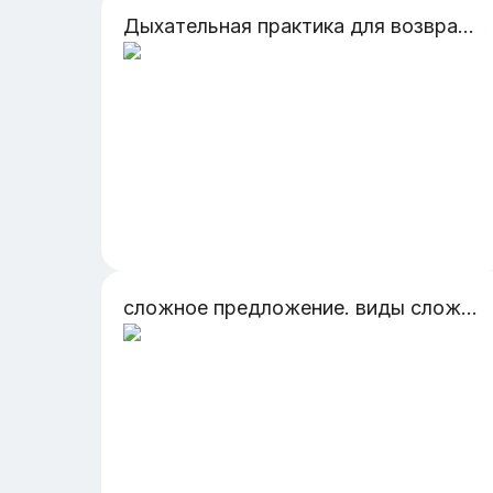
Дыхательная практика для возвращения энергии от бывших партнеров
сложное предложение. виды сложносочиненных предложений. знаки препинания в сложносочиненных предложениях