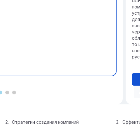
ска
пом
уст
для
нов
чер
обл
то 
спе
рус
Стратегии создания компаний
Эффекти