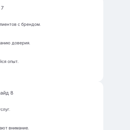
д
7
лиентов с брендом.
анию доверия.
йся опыт.
лайд
8
слуг.
ают внимание.