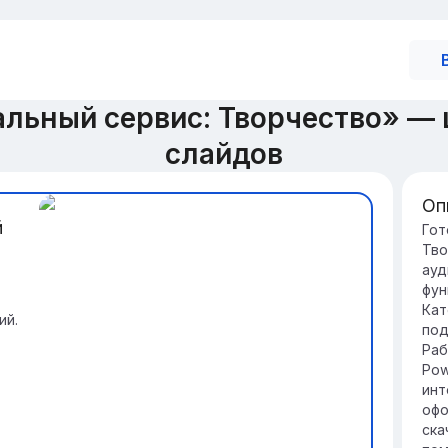
льный сервис: Творчество» —
слайдов
Оп
й
Оп
Гот
Тво
Пр
ауд
вы
фун
об
Кат
уд
ий.
под
В 
Раб
кл
Pow
пр
инт
ко
офо
ска