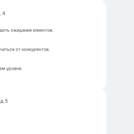
д
4
дить ожидания клиентов.
аться от конкурентов.
ем уровне.
йд
5