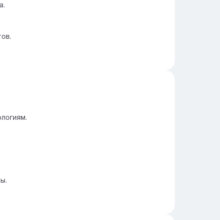
а.
ов.
логиям.
ы.