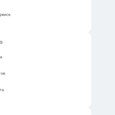
рвисе.
9
а.
ов.
та.