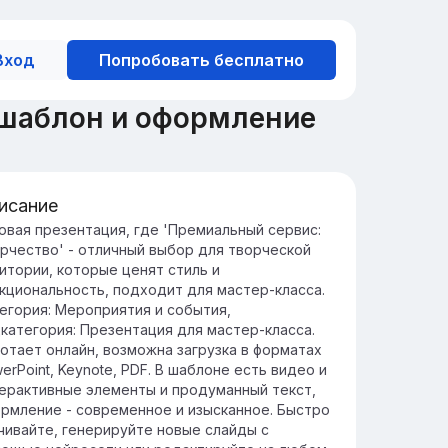
Вход
Попробовать бесплатно
 шаблон и оформление
исание
ределение и значение
овая презентация, где 'Премиальный сервис:
рчество' - отличный выбор для творческой
емиальный сервис — это
итории, которые ценят стиль и
сококачественные услуги, которые
кциональность, подходит для мастер-класса.
еспечивают исключительное
егория: Мероприятия и события,
овлетворение потребностей клиентов.
категория: Презентация для мастер-класса.
индустрии премиальные сервисы играют
отает онлайн, возможна загрузка в форматах
ючевую роль, создавая уникальные
erPoint, Keynote, PDF. В шаблоне есть видео и
едложения, которые выделяются среди
ерактивные элементы и продуманный текст,
нкурентов.
рмление - современное и изысканное. Быстро
чивайте, генерируйте новые слайды с