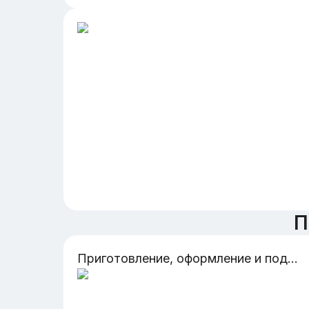
П
Приготовление, оформление и подготовка к реализации холодных и горячих сладких блюд, десертов, напитков разнообразного ассортимента