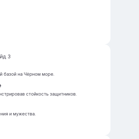
айд
3
й базой на Чёрном море.
е
стрировав стойкость защитников.
ния и мужества.