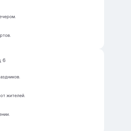
ечером.
ртов.
д
6
аздников.
от жителей.
ении.