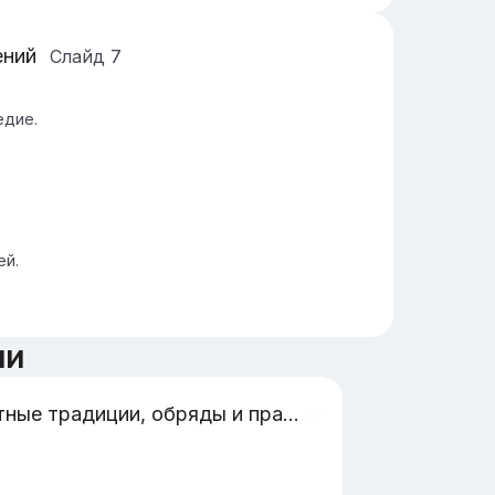
ений
Слайд
7
едие.
ей.
ии
Местные традиции, обряды и праздники Республики Коми