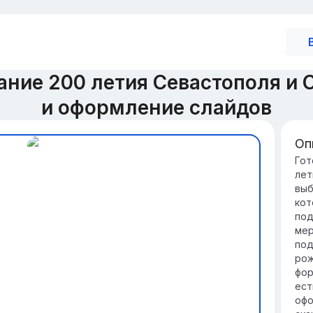
ание 200 летия Севастополя и
и оформление слайдов
Оп
Ис
Гот
лет
Си
выб
Се
кот
кл
под
ко
мер
ва
под
Ис
рож
со
фор
сл
ест
це
офо