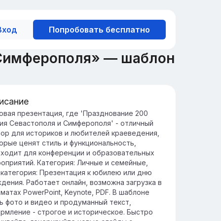
Вход
Попробовать бесплатно
 Симферополя» — шаблон
исание
тория Севастополя и
овая презентация, где 'Празднование 200
ия Севастополя и Симферополя' - отличный
мферополя
ор для историков и любителей краеведения,
вастополь и Симферополь являются
орые ценят стиль и функциональность,
ючевыми городами Крыма, каждый из
ходит для конференции и образовательных
торых имеет уникальную историю и
оприятий. Категория: Личные и семейные,
жное стратегическое значение.
категория: Презентация к юбилею или дню
тория Севастополя полна военных
дения. Работает онлайн, возможна загрузка в
бытий, в то время как Симферополь
матах PowerPoint, Keynote, PDF. В шаблоне
ужит культурным и административным
ь фото и видео и продуманный текст,
нтром региона.
рмление - строгое и историческое. Быстро