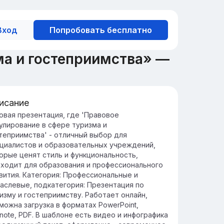
Вход
Попробовать бесплатно
ма и гостеприимства» —
исание
едение в правовое регулирование
овая презентация, где 'Правовое
улирование в сфере туризма и
ризма
теприимства' - отличный выбор для
авовое регулирование туризма и
циалистов и образовательных учреждений,
степриимства обеспечивает соблюдение
орые ценят стиль и функциональность,
ндартов качества и безопасности услуг,
ходит для образования и профессионального
щищает права туристов и
вития. Категория: Профессиональные и
едпринимателей.
аслевые, подкатегория: Презентация по
гулирование охватывает лицензирование,
изму и гостеприимству. Работает онлайн,
андарты обслуживания, защиту прав
можна загрузка в форматах PowerPoint,
требителей и разрешение споров, что
note, PDF. В шаблоне есть видео и инфографика
особствует устойчивому развитию