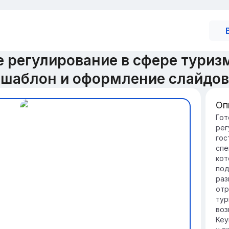
 регулирование в сфере туриз
шаблон и оформление слайдов
Оп
Вв
Гот
рег
ту
гос
Пр
спе
го
кот
ста
под
за
раз
пр
отр
Ре
тур
ст
воз
по
Key
сп