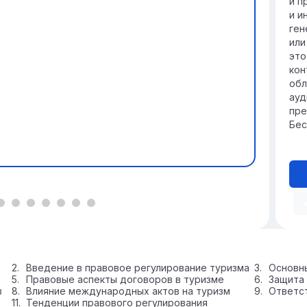
и п
отр
и и
ген
или
это
кон
обл
ауд
пре
Бес
Введение в правовое регулирование туризма
Основны
Правовые аспекты договоров в туризме
Защита 
в
Влияние международных актов на туризм
Ответст
Тенденции правового регулирования