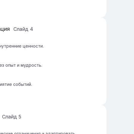
ация
Слайд
4
нутренние ценности.
з опыт и мудрость.
иятие событий.
Слайд
5
еские ограничения и адаптировать