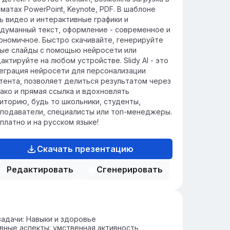
рузок.
матах PowerPoint, Keynote, PDF. В шаблоне
ь видео и интерактивные графики и
думанный текст, оформление - современное и
ономичное. Быстро скачивайте, генерируйте
ые слайды с помощью нейросети или
актируйте на любом устройстве. Slidy AI - это
еграция нейросети для персонализации
тента, позволяет делиться результатом через
ако и прямая ссылка и вдохновлять
иторию, будь то школьники, студенты,
подаватели, специалисты или топ-менеджеры.
платно и на русском языке!
Скачать презентацию
Редактировать
Сгенерировать
задачи: Навыки и здоровье
вные аспекты: умственная активность