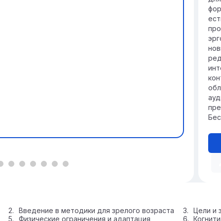
наг
фор
ест
про
эрг
нов
ред
инт
кон
обл
ауд
пре
Бес
Введение в методики для зрелого возраста
Цели и 
Физические ограничения и адаптация
Когнити