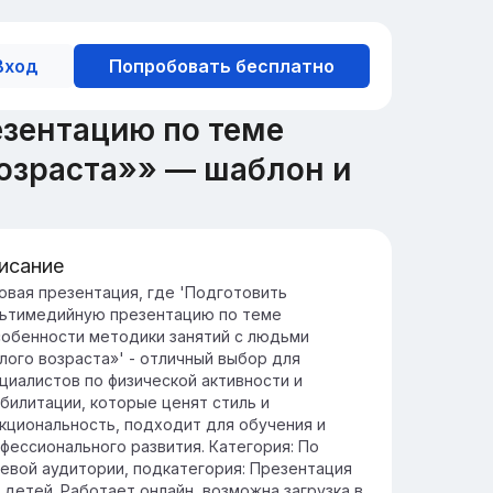
Вход
Попробовать бесплатно
зентацию по теме
озраста»» — шаблон и
исание
едение в методики для зрелого
овая презентация, где 'Подготовить
ьтимедийную презентацию по теме
зраста
обенности методики занятий с людьми
учение методик занятий для зрелого
лого возраста»' - отличный выбор для
зраста помогает поддерживать
циалистов по физической активности и
зическое и умственное здоровье, улучшая
билитации, которые ценят стиль и
ество жизни.
кциональность, подходит для обучения и
нимание особенностей обучения в зрелом
фессионального развития. Категория: По
зрасте способствует эффективности
евой аудитории, подкатегория: Презентация
енировок и адаптации физических
 детей. Работает онлайн, возможна загрузка в