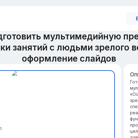
дготовить мультимедийную пре
ки занятий с людьми зрелого в
оформление слайдов
Оп
Вв
Гот
мул
во
«Ос
Из
зре
во
спе
фи
реа
кач
фун
По
про
ю
во
цел
тр
для