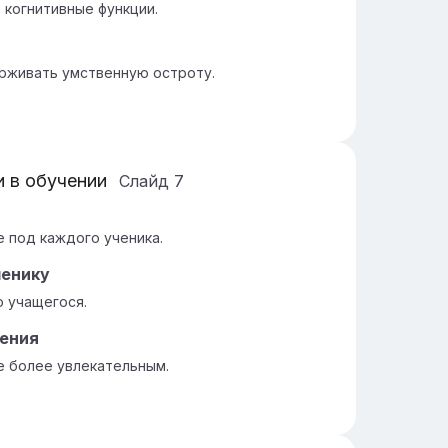
т когнитивные функции.
рживать умственную остроту.
 в обучении
Слайд
7
 под каждого ученика.
ченику
 учащегося.
ения
 более увлекательным.