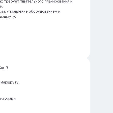
ах требует тщательного планирования и
и.
ции, управление оборудованием и
аршруту.
айд
3
 маршруту.
акторами.