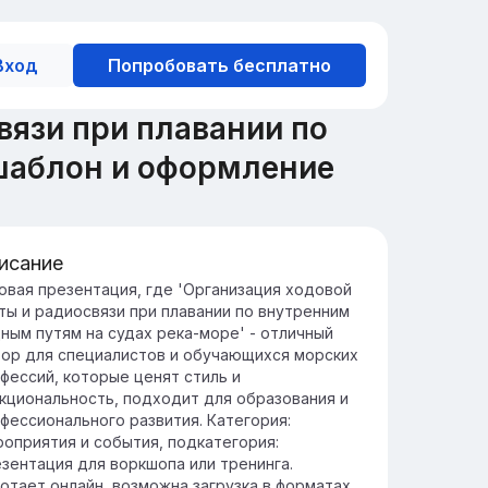
Вход
Попробовать бесплатно
вязи при плавании по
шаблон и оформление
исание
едение в ходовую вахту
овая презентация, где 'Организация ходовой
ты и радиосвязи при плавании по внутренним
ганизация ходовой вахты на река-море
ным путям на судах река-море' - отличный
дах требует тщательного планирования и
ор для специалистов и обучающихся морских
блюдения морских стандартов
фессий, которые ценят стиль и
зопасности.
кциональность, подходит для образования и
фективная вахта включает контроль
фессионального развития. Категория:
вигации, управление оборудованием и
оприятия и события, подкатегория:
еспечение безопасного прохода судна по
зентация для воркшопа или тренинга.
ршруту.
отает онлайн, возможна загрузка в форматах