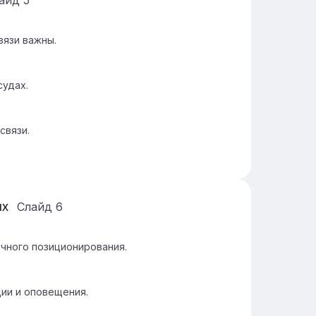
айд
5
вязи важны.
судах.
связи.
ях
Слайд
6
очного позиционирования.
ии и оповещения.