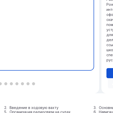
Pow
инт
офо
ска
пом
уст
для
дел
ссы
шко
спе
рус
Введение в ходовую вахту
Основн
Организация радиосвязи на судах
Навигац