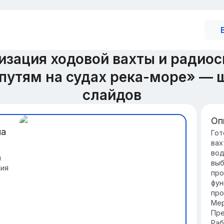
зация ходовой вахты и радиос
путям на судах река-море» — 
слайдов
Оп
на
Вв
Гот
вах
Ор
вод
су
и
выб
со
ния
про
бе
фун
Эф
про
на
Мер
об
Пре
ма
Раб