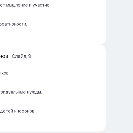
ют мышление и участие.
реативности.
нов
Слайд
9
иков.
ивидуальные нужды.
 детей инофонов.