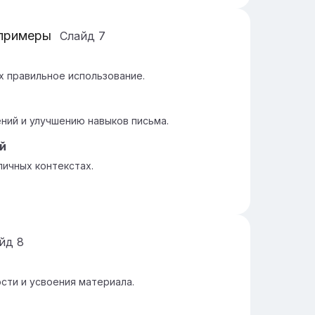
 примеры
Слайд
7
 правильное использование.
ий и улучшению навыков письма.
й
личных контекстах.
айд
8
сти и усвоения материала.