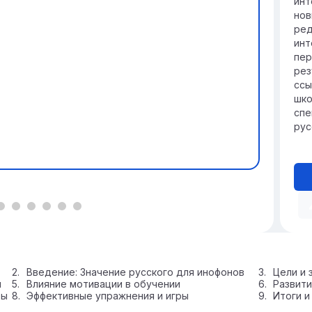
инт
нов
ред
инт
пер
рез
ссы
шко
спе
рус
Введение: Значение русского для инофонов
Цели и 
м
Влияние мотивации в обучении
Развити
ры
Эффективные упражнения и игры
Итоги и