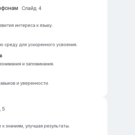
офонам
Слайд
4
звития интереса к языку.
ю среду для ускоренного усвоения.
в
понимания и запоминания.
авыков и уверенности.
д
5
к знаниям, улучшая результаты.