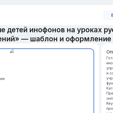
е детей инофонов на уроках ру
ний» — шаблон и оформление
Оп
Вв
Гот
ино
ин
упр
Об
и с
сп
учр
кие
об
фун
ка
Кат
Ру
Пре
об
онл
и 
Key
ин
про