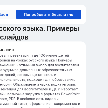
Вход
Попробовать бесплатно
сского языка. Примеры
 слайдов
исание
едение: Значение русского для
овая презентация, где 'Обучение детей
фонов на уроках русского языка. Примеры
офонов
ажнений' - отличный выбор для воспитателей
учение детей инофонов русскому языку
отрудников дошкольных образовательных
особствует их успешной интеграции в
еждений, которые ценят стиль и
щество и открывает доступ к
кциональность, подходит для образования.
чественному образованию.
егория: Образование и наука, подкатегория:
сский язык является не только средством
зентация для воспитателей и ДОУ. Работает
щения, но и ключом к пониманию культуры
айн, возможна загрузка в форматах PowerPoint,
истории, что расширяет горизонты
note, PDF. В шаблоне есть видео и
офонов.
думанный текст, оформление - современное и