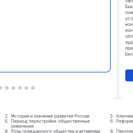
офо
Быс
пом
уст
иск
кон
обл
ауд
пре
Бес
История и значение развития России
Ключев
Период перестройки: общественные
Реформы
изменения
Роль гражданского общества и активизма
Перспек