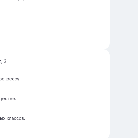
йд
3
рогрессу.
ществе.
ых классов.