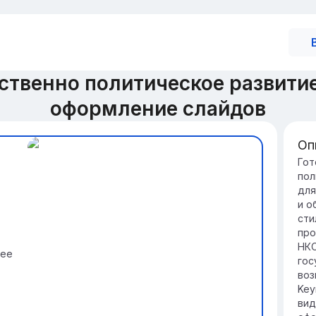
твенно политическое развити
оформление слайдов
Оп
Ис
Гот
пол
Ро
для
Ис
и о
фо
сти
фа
про
из
НКО
щее
Об
гос
Ро
воз
её
Key
от
вид