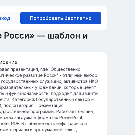
Вход
Попробовать бесплатно
е Росси» — шаблон и
исание
тория и значение развития
овая презентация, где 'Общественно
итическое развитие Росси' - отличный выбор
ссии
 государственных служащих, активистов НКО
торическое развитие России
бразовательных учреждений, которые ценят
рмировалось под влиянием различных
ль и функциональность, подходит для защиты
кторов, включая геополитические
екта. Категория: Государственный сектор и
менения и внутренние реформы.
, подкатегория: Презентация
щественно-политическое развитие
ударственной программы. Работает онлайн,
ссии оказывает значительное влияние на
можна загрузка в форматах PowerPoint,
 современную роль в международных
note, PDF. В шаблоне есть инфографика и
ношениях и внутренняя политика.
еоматериалы и продуманный текст,