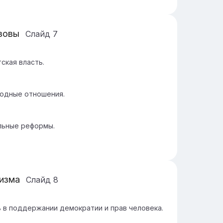
зовы
Слайд
7
ская власть.
родные отношения.
льные реформы.
визма
Слайд
8
 в поддержании демократии и прав человека.