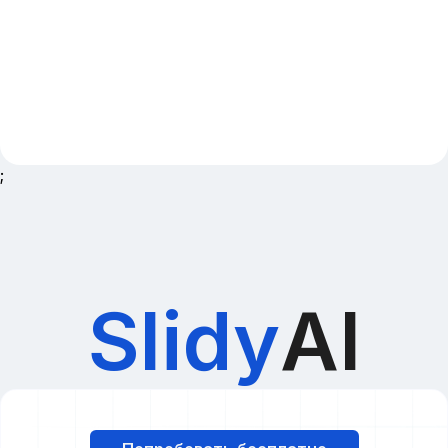
;
Slidy
AI