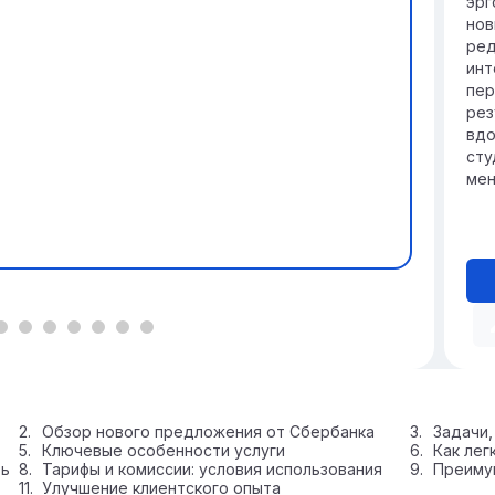
эрг
нов
ред
инт
пер
рез
вдо
сту
мен
Обзор нового предложения от Сбербанка
Задачи,
Ключевые особенности услуги
Как лег
ть
Тарифы и комиссии: условия использования
Преиму
Улучшение клиентского опыта