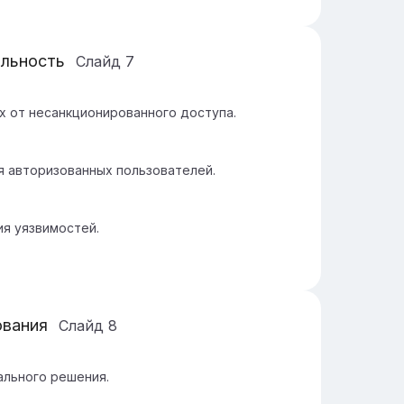
альность
Слайд
7
 от несанкционированного доступа.
я авторизованных пользователей.
я уязвимостей.
ования
Слайд
8
ального решения.