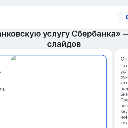
анковскую услугу Сбербанка» 
слайдов
Оп
Об
Гот
усл
ю
Сб
рук
Сб
кот
пр
под
ти.
кл
Биз
ги
Пре
Пр
воз
ин
Key
ус
инф
по
тек
ма