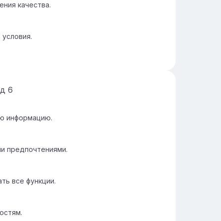
ния качества.
 условия.
йд
6
ую информацию.
ми предпочтениями.
ть все функции.
остям.