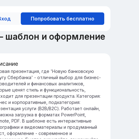
Вход
Попробовать бесплатно
— шаблон и оформление
исание
зор нового предложения от
овая презентация, где 'Новую банковскую
угу Сбербанка' - отличный выбор для бизнес-
ербанка
оводителей и финансовых аналитиков,
ербанк представляет новое банковское
орые ценят стиль и функциональность,
едложение, разработанное для улучшения
ходит для презентации продукта. Категория:
иентского опыта и повышения финансовой
нес и корпоративные, подкатегория:
бкости пользователей.
зентация услуги (B2B/B2C). Работает онлайн,
едложение включает в себя
можна загрузка в форматах PowerPoint,
новационные решения и доступные
note, PDF. В шаблоне есть интерактивные
ловия, адаптированные под различные
ографики и видеоматериалы и продуманный
требности клиентов, обеспечивая
ст, оформление - современное и
ксимальное удобство и выгоду.