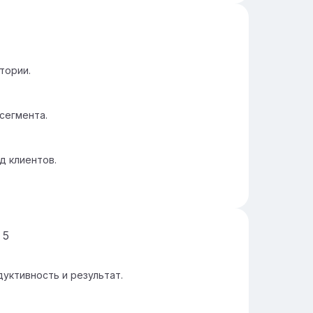
тории.
сегмента.
д клиентов.
д
5
уктивность и результат.