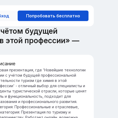
Вход
Попробовать бесплатно
учётом будущей
в этой профессии» —
исание
ль химии в туризме и технологии
овая презентация, где 'Новейшие технологии
ии с учётом будущей профессиональной
мия играет ключевую роль в улучшении
тельности туризм где химия в этой
ристического опыта, от создания новых
фессии' - отличный выбор для специалисты и
териалов до экологически чистых
денты туристической отрасли, которые ценят
шений.
ль и функциональность, подходит для
временные технологии и химические
азования и профессионального развития.
новации помогают развивать устойчивый
егория: Профессиональные и отраслевые,
ризм, минимизируя воздействие на
категория: Презентация по туризму и
ружающую среду.
теприимству. Работает онлайн, возможна