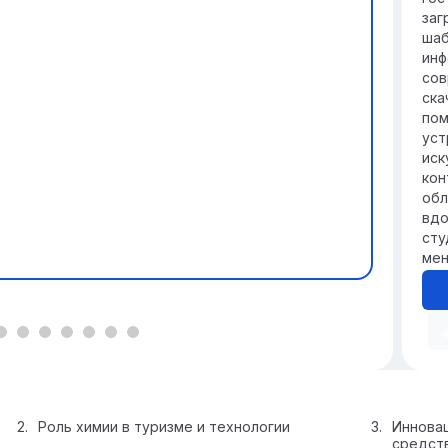
заг
шаб
инф
сов
ска
пом
уст
иск
кон
обл
вдо
сту
мен
Роль химии в туризме и технологии
Инновац
средст