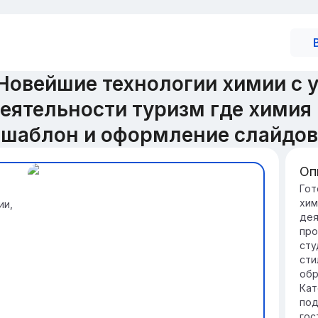
Новейшие технологии химии с 
еятельности туризм где химия 
шаблон и оформление слайдов
Оп
и
Ро
Гот
хим
ии,
Хи
дея
ту
про
ма
сту
ре
сти
Со
обр
ин
Кат
ту
под
ок
гос