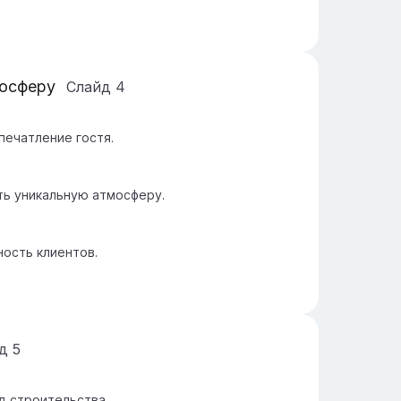
мосферу
Слайд
4
печатление гостя.
ть уникальную атмосферу.
ность клиентов.
йд
5
д строительства.