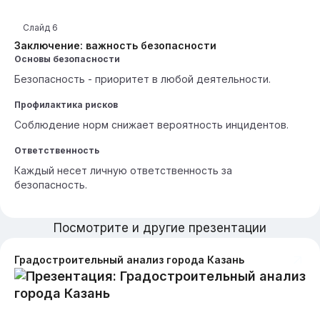
Слайд
6
Заключение: важность безопасности
Основы безопасности
Безопасность - приоритет в любой деятельности.
Профилактика рисков
Соблюдение норм снижает вероятность инцидентов.
Ответственность
Каждый несет личную ответственность за
безопасность.
Посмотрите и другие презентации
Градостроительный анализ города Казань