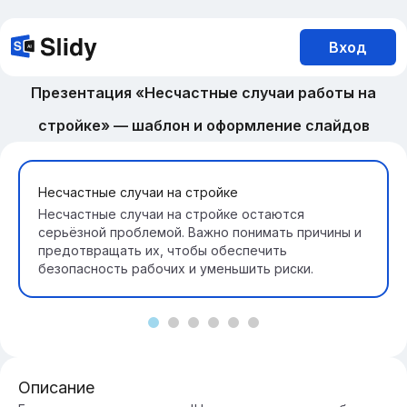
Вход
Презентация «Несчастные случаи работы на
стройке» — шаблон и оформление слайдов
Несчастные случаи на стройке
Несчастные случаи на стройке остаются
серьёзной проблемой. Важно понимать причины и
предотвращать их, чтобы обеспечить
безопасность рабочих и уменьшить риски.
Описание