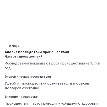
Слайд
4
Анализ последствий происшествий
Частота происшествий
Исследования показывают рост происшествий на 15% в
год.
Экономические последствия
Ущерб от происшествий оценивается в миллионы
долларов ежегодно.
Влияние на здоровье
Происшествия часто приводят к ухудшению здоровья