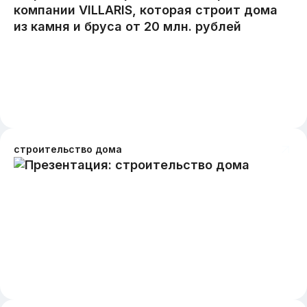
строительство дома