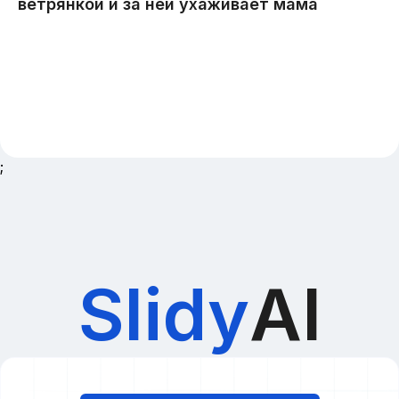
;
Slidy
AI