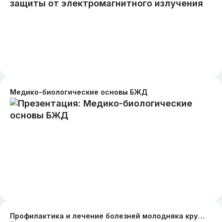
Медико-биологические основы БЖД
Профилактика и лечение болезней молодняка крупного рогатого скота,связанных с нарушением витаминно-минерального баланса