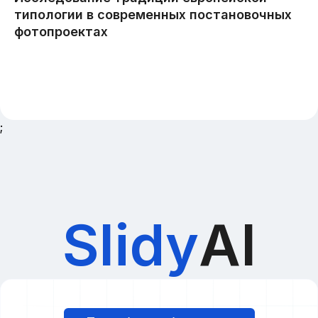
;
Slidy
AI