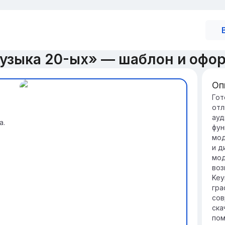
узыка 20-ых» — шаблон и офо
Оп
Му
Гот
отл
192
ауд
кул
а.
фун
ол
мод
во
и д
Му
мод
вл
воз
му
Key
со
гра
сов
ска
пом