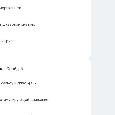
мериканцев.
е джазовой музыки.
и групп.
ия
Слайд
5
сальсу и джаз-фанк.
, стимулирующей движения.