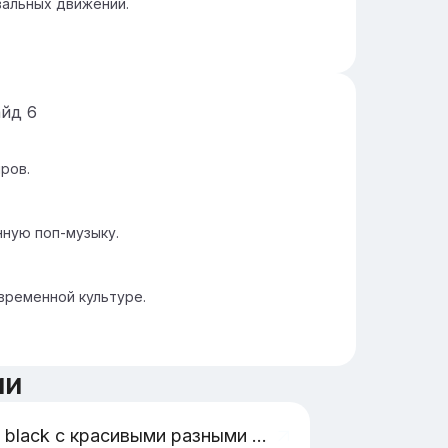
вальных движений.
айд
6
ров.
ную поп-музыку.
временной культуре.
ии
Total black с красивыми разными переходами