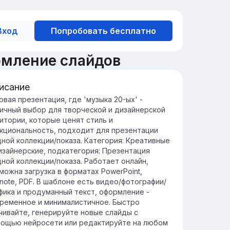
Вход
Попробовать бесплатно
рмление слайдов
исание
зыка 1920-х: История и значение
овая презентация, где 'музыка 20-ых' -
ичный выбор для творческой и дизайнерской
0-е годы стали эпохой джаза и
итории, которые ценят стиль и
ьтурного ренессанса, когда музыка
кциональность, подходит для презентации
ицетворяла дух свободы и новых
ной коллекции/показа. Категория: Креативные
зможностей.
изайнерские, подкатегория: Презентация
зыка 1920-х годов оказала значительное
ной коллекции/показа. Работает онлайн,
ияние на развитие последующих
можна загрузка в форматах PowerPoint,
зыкальных жанров и формировала
note, PDF. В шаблоне есть видео/фотографии/
циальные и культурные изменения.
фика и продуманный текст, оформление -
ременное и минималистичное. Быстро
чивайте, генерируйте новые слайды с
ощью нейросети или редактируйте на любом